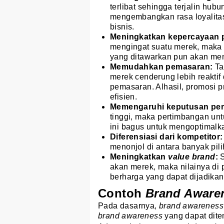
terlibat sehingga terjalin hu
mengembangkan rasa loyalita
bisnis.
Meningkatkan kepercayaan 
mengingat suatu merek, maka 
yang ditawarkan pun akan men
Memudahkan pemasaran:
Ta
merek cenderung lebih reakti
pemasaran. Alhasil, promosi p
efisien.
Memengaruhi keputusan pe
tinggi, maka pertimbangan unt
ini bagus untuk mengoptimalk
Diferensiasi dari kompetitor
menonjol di antara banyak pili
Meningkatkan
value brand
:
akan merek, maka nilainya di
berharga yang dapat dijadika
Contoh
Brand Aware
Pada dasarnya,
brand awarenes
brand awareness
yang dapat dite