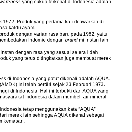
awareness
yang cukup terkenal di Indonesia adalah
ak 1972. Produk yang pertama kali ditawarkan di
asa kaldu ayam.
roduk dengan varian rasa baru pada 1982, yaitu
g membedakan Indomie dengan
brand
mi instan lain
instan dengan rasa yang sesuai selera lidah
roduk yang terus ditingkatkan juga membuat merek
ess
di Indonesia yang patut dikenali adalah AQUA.
MDK) ini telah berdiri sejak 23 Februari 1973.
ggi di Indonesia. Hal ini terbukti dari AQUA yang
 masyarakat Indonesia dalam membeli air mineral
Indonesia tetap menggunakan kata “AQUA”
 dari merek lain sehingga AQUA dikenal sebagai
am kemasan.