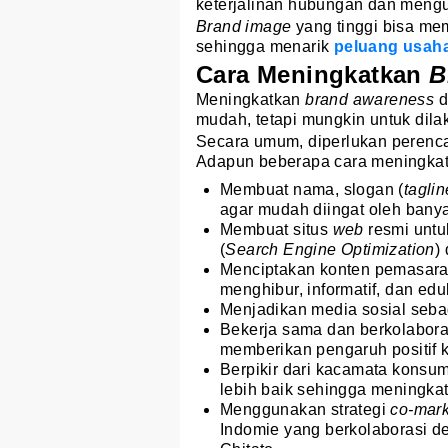
keterjalinan hubungan dan meng
Brand image
yang tinggi bisa me
sehingga menarik
peluang usah
Cara Meningkatkan
B
Meningkatkan
brand awareness
d
mudah, tetapi mungkin untuk dila
Secara umum, diperlukan perenca
Adapun beberapa cara meningka
Membuat nama, slogan (
taglin
agar mudah diingat oleh bany
Membuat situs
web
resmi untu
(
Search Engine Optimization
)
Menciptakan konten pemasaran 
menghibur, informatif, dan eduk
Menjadikan media sosial seba
Bekerja sama dan berkolabor
memberikan pengaruh positif 
Berpikir dari kacamata kons
lebih baik sehingga meningk
Menggunakan strategi
co-mar
Indomie yang berkolaborasi d