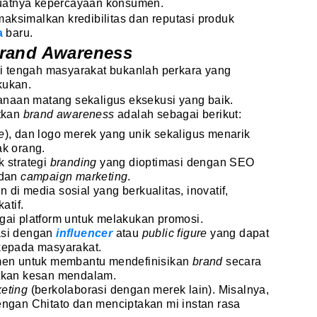
uatnya kepercayaan konsumen.
maksimalkan kredibilitas dan reputasi produk
a
baru.
rand Awareness
i tengah masyarakat bukanlah perkara yang
kukan.
naan matang sekaligus eksekusi yang baik.
tkan
brand awareness
adalah sebagai berikut:
e
), dan logo merek yang unik sekaligus menarik
ak orang.
k strategi
branding
yang dioptimasi dengan SEO
 dan
campaign marketing
.
di media sosial yang berkualitas, inovatif,
atif.
gai platform untuk melakukan promosi.
asi dengan
influencer
atau
public figure
yang dapat
kepada masyarakat.
umen untuk membantu mendefinisikan
brand
secara
atkan kesan mendalam.
keting
(berkolaborasi dengan merek lain). Misalnya,
engan Chitato dan menciptakan mi instan rasa