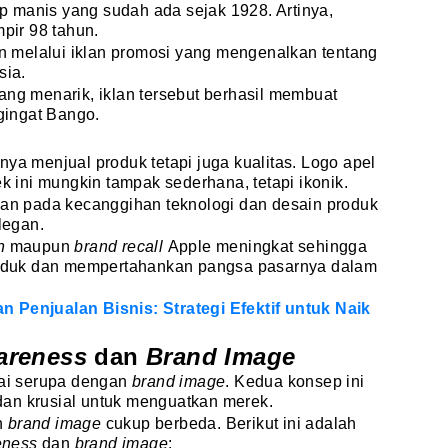
 manis yang sudah ada sejak 1928. Artinya,
mpir 98 tahun.
 melalui iklan promosi yang mengenalkan tentang
sia.
ang menarik, iklan tersebut berhasil membuat
ingat Bango.
nya menjual produk tetapi juga kualitas. Logo apel
ek ini mungkin tampak sederhana, tetapi ikonik.
tkan pada kecanggihan teknologi dan desain produk
legan.
on
maupun
brand recall
Apple meningkat sehingga
duk dan mempertahankan pangsa pasarnya dalam
 Penjualan Bisnis: Strategi Efektif untuk Naik
areness
dan
Brand Image
ilai serupa dengan
brand image
. Kedua konsep ini
an krusial untuk menguatkan merek.
n
brand image
cukup berbeda. Berikut ini adalah
eness
dan
brand image
: