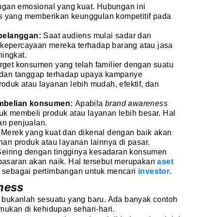
bungan emosional yang kuat. Hubungan ini
s yang memberikan keunggulan kompetitif pada
pelanggan:
Saat audiens mulai sadar dan
kepercayaan mereka terhadap barang atau jasa
ingkat.
rget konsumen yang telah familier dengan suatu
f dan tanggap terhadap upaya kampanye
roduk atau layanan lebih mudah, efektif, dan
mbelian konsumen:
Apabila
brand awareness
uk membeli produk atau layanan lebih besar. Hal
an penjualan.
:
Merek yang kuat dan dikenal dengan baik akan
han produk atau layanan lainnya di pasar.
Seiring dengan tingginya kesadaran konsumen
 pasaran akan naik. Hal tersebut merupakan
aset
n sebagai pertimbangan untuk mencari
investor
.
ness
s
bukanlah sesuatu yang baru. Ada banyak contoh
mukan di kehidupan sehari-hari.