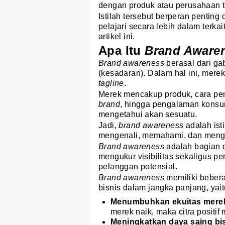
dengan produk atau perusahaan t
Istilah tersebut berperan penting
pelajari secara lebih dalam terka
artikel ini.
Apa Itu
Brand Aware
Brand awareness
berasal dari g
(kesadaran). Dalam hal ini, mere
tagline
.
Merek mencakup produk, cara pe
brand
, hingga pengalaman konsu
mengetahui akan sesuatu.
Jadi,
brand awareness
adalah is
mengenali, memahami, dan mengin
Brand awareness
adalah bagian 
mengukur visibilitas sekaligus p
pelanggan potensial.
Brand awareness
memiliki beber
bisnis dalam jangka panjang, yait
Menumbuhkan ekuitas mere
merek naik, maka citra positif
Meningkatkan daya saing bis