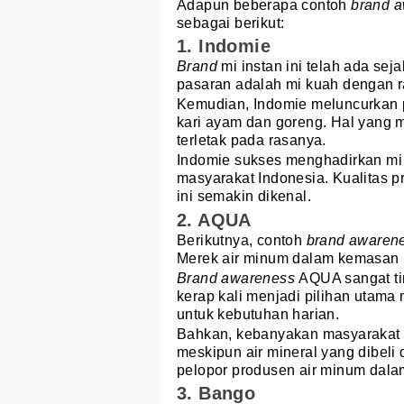
Adapun beberapa contoh
brand 
sebagai berikut:
1. Indomie
Brand
mi instan ini telah ada sej
pasaran adalah mi kuah dengan r
Kemudian, Indomie meluncurkan p
kari ayam dan goreng. Hal yan
terletak pada rasanya.
Indomie sukses menghadirkan mi 
masyarakat Indonesia. Kualitas p
ini semakin dikenal.
2. AQUA
Berikutnya, contoh
brand awaren
Merek air minum dalam kemasan (A
Brand awareness
AQUA sangat tin
kerap kali menjadi pilihan utama
untuk kebutuhan harian.
Bahkan, kebanyakan masyarakat 
meskipun air mineral yang dibeli
pelopor produsen air minum dal
3. Bango