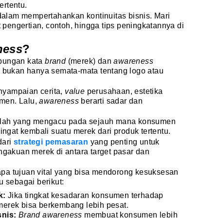
ertentu.
 dalam mempertahankan kontinuitas bisnis. Mari
it pengertian, contoh, hingga tips peningkatannya di
ness
?
abungan kata
brand
(merek) dan
awareness
k bukan hanya semata-mata tentang logo atau
nyampaian cerita,
value
perusahaan, estetika
men. Lalu,
awareness
berarti sadar dan
tilah yang mengacu pada sejauh mana konsumen
gat kembali suatu merek dari produk tertentu.
dari
strategi pemasaran
yang penting untuk
engakuan merek di antara target pasar dan
apa tujuan vital yang bisa mendorong kesuksesan
u sebagai berikut:
k:
Jika tingkat kesadaran konsumen terhadap
 merek bisa berkembang lebih pesat.
nis:
Brand awareness
membuat konsumen lebih