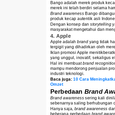
Bango adalah merek produk kecap
merek ini telah berdiri selama ha
Brand awareness
Bango dibangun
produk kecap autentik asli Indone
Dengan konsep dan
storytelling
y
masyarakat mengetahui dan meng
4. Apple
Apple adalah
brand
yang tidak ha
tergigit yang dihadirkan oleh mer
Iklan promosi Apple menitikbera
yang unggul, inovatif, sekaligus e
Hal ini membuat
brand recogniti
mampu mendorong penjualan pro
industri teknologi.
Baca juga:
10 Cara Meningkatkan
Omzet
Perbedaan
Brand Aw
Brand awareness
sering kali din
sebenarnya saling berhubungan d
Hanya saja,
brand awareness
da
beberapa perbedaan
brand awar