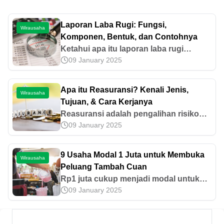
Laporan Laba Rugi: Fungsi,
Wirausaha
Komponen, Bentuk, dan Contohnya
Ketahui apa itu laporan laba rugi
09 January 2025
beserta fungsi, komponen penyusun,
bentuk, dan contoh sederhana untuk
membantu memahami keuangan
Apa itu Reasuransi? Kenali Jenis,
Wirausaha
perusahaan.
Tujuan, & Cara Kerjanya
Reasuransi adalah pengalihan risiko
09 January 2025
yang dapat mengurangi beban
perusahaan asuransi. Bagaimana cara
kerjanya? Simak pembahasan
9 Usaha Modal 1 Juta untuk Membuka
Wirausaha
selengkapnya di sini.
Peluang Tambah Cuan
Rp1 juta cukup menjadi modal untuk
09 January 2025
memulai usaha sendiri. Masih bingung
ingin usaha apa? Yuk, cari tahu usaha
modal 1 juta apa yang bisa sahabat