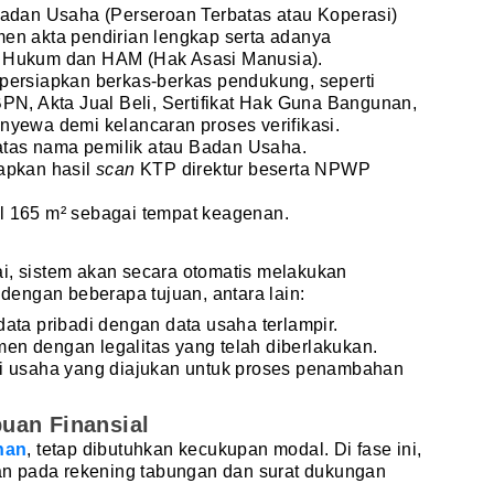
Badan Usaha (Perseroan Terbatas atau Koperasi)
en akta pendirian lengkap serta adanya
 Hukum dan HAM (Hak Asasi Manusia).
persiapkan berkas-berkas pendukung, seperti
PN, Akta Jual Beli, Sertifikat Hak Guna Bangunan,
nyewa demi kelancaran proses verifikasi.
 atas nama pemilik atau Badan Usaha.
apkan hasil
scan
KTP direktur beserta NPWP
l 165 m² sebagai tempat keagenan.
i, sistem akan secara otomatis melakukan
n dengan beberapa tujuan, antara lain:
ata pribadi dengan data usaha terlampir.
n dengan legalitas yang telah diberlakukan.
i usaha yang diajukan untuk proses penambahan
uan Finansial
han
, tetap dibutuhkan kecukupan modal. Di fase ini,
n pada rekening tabungan dan surat dukungan