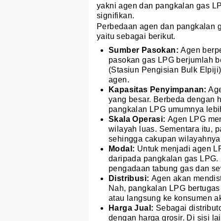
yakni agen dan pangkalan gas L
signifikan.
Perbedaan agen dan pangkalan ga
yaitu sebagai berikut.
Sumber Pasokan:
Agen berp
pasokan gas LPG berjumlah b
(Stasiun Pengisian Bulk Elpij
agen.
Kapasitas Penyimpanan:
Age
yang besar. Berbeda dengan ha
pangkalan LPG umumnya lebih
Skala Operasi:
Agen LPG memi
wilayah luas. Sementara itu, p
sehingga cakupan wilayahnya 
Modal:
Untuk menjadi agen LP
daripada pangkalan gas LPG. M
pengadaan tabung gas dan se
Distribusi:
Agen akan mendist
Nah, pangkalan LPG bertugas 
atau langsung ke konsumen ak
Harga Jual:
Sebagai distribut
dengan harga grosir. Di sisi 