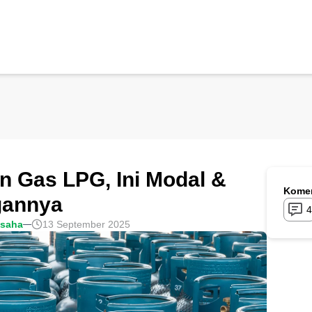
n Gas LPG, Ini Modal &
Komen
gannya
4
usaha
13 September 2025