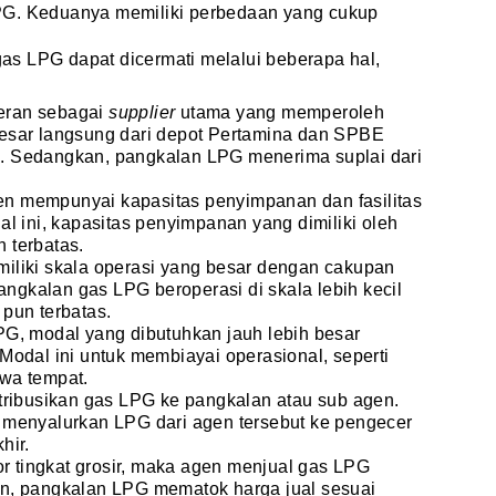
PG. Keduanya memiliki perbedaan yang cukup
s LPG dapat dicermati melalui beberapa hal,
eran sebagai
supplier
utama yang memperoleh
esar langsung dari depot Pertamina dan SPBE
i). Sedangkan, pangkalan LPG menerima suplai dari
n mempunyai kapasitas penyimpanan dan fasilitas
l ini, kapasitas penyimpanan yang dimiliki oleh
 terbatas.
liki skala operasi yang besar dengan cakupan
angkalan gas LPG beroperasi di skala lebih kecil
pun terbatas.
G, modal yang dibutuhkan jauh lebih besar
odal ini untuk membiayai operasional, seperti
wa tempat.
ribusikan gas LPG ke pangkalan atau sub agen.
menyalurkan LPG dari agen tersebut ke pengecer
hir.
or tingkat grosir, maka agen menjual gas LPG
lain, pangkalan LPG mematok harga jual sesuai