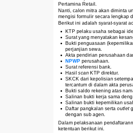
Pertamina Retail.
Nanti, calon mitra akan diminta 
mengisi formulir secara lengkap
Berikut ini adalah syarat-syarat a
KTP pelaku usaha sebagai ident
Surat yang menyatakan kesang
Bukti penguasaan (kepemilikan
perjanjian sewa.
Akta pendirian perusahaan d
NPWP
perusahaan.
Surat referensi bank.
Hasil
scan
KTP direktur.
SKCK dari kepolisian setempat
tercantum di dalam akta peru
Bukti saldo rekening atas na
Salinan bukti kerja sama deng
Salinan bukti kepemilikan usah
Daftar pangkalan serta
outlet
g
dengan sub agen.
Dalam pelaksanaan pendaftaranny
ketentuan berikut ini.