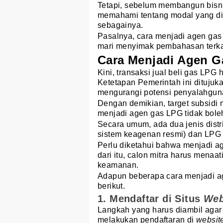
Tetapi, sebelum membangun bisni
memahami tentang modal yang dib
sebagainya.
Pasalnya, cara menjadi agen gas
mari menyimak pembahasan terkait
Cara Menjadi Agen 
Kini, transaksi jual beli gas LPG
Ketetapan Pemerintah ini ditujuk
mengurangi potensi penyalahgun
Dengan demikian, target subsidi m
menjadi agen gas LPG tidak bol
Secara umum, ada dua jenis distr
sistem keagenan resmi) dan LPG n
Perlu diketahui bahwa menjadi a
dari itu, calon mitra harus menaat
keamanan.
Adapun beberapa cara menjadi a
berikut.
1. Mendaftar di Situs
We
Langkah yang harus diambil agar
melakukan pendaftaran di
websit