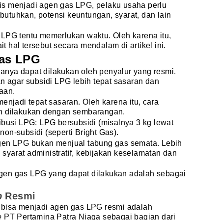
s menjadi agen gas LPG, pelaku usaha perlu
utuhkan, potensi keuntungan, syarat, dan lain
 LPG tentu memerlukan waktu. Oleh karena itu,
 hal tersebut secara mendalam di artikel ini.
Gas LPG
 hanya dapat dilakukan oleh penyalur yang resmi.
an agar subsidi LPG lebih tepat sasaran dan
aan.
enjadi tepat sasaran. Oleh karena itu, cara
eh dilakukan dengan sembarangan.
ibusi LPG: LPG bersubsidi (misalnya 3 kg lewat
on-subsidi (seperti Bright Gas).
gen LPG bukan menjual tabung gas semata. Lebih
i syarat administratif, kebijakan keselamatan dan
gen gas LPG yang dapat dilakukan adalah sebagai
b
Resmi
 bisa menjadi agen gas LPG resmi adalah
e
PT Pertamina Patra Niaga sebagai bagian dari