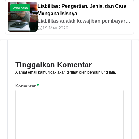
mereka pindah ke sekolah menengah
Liabilitas: Pengertian, Jenis, dan Cara
Wirausaha
umum.
Menganalisisnya
Liabilitas adalah kewajiban pembayaran
19 May 2026
perusahaan kepada pihak lain akibat
jual beli, pertukaran aset, maupun
investasi. Pelajari lebih lanjut di sini!
Tinggalkan Komentar
Alamat email kamu tidak akan terlihat oleh pengunjung lain.
*
Komentar