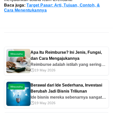
Baca juga:
Target Pasar: Arti, Tujuan, Contoh, &
Cara Menentukannya
Apa Itu Reimburse? Ini Jenis, Fungsi,
Wirausaha
dan Cara Mengajukannya
Reimburse adalah istilah yang sering
19 May 2026
didengar dalam dunia kerja di mana
karyawan memakai dana pribadi untuk
kebutuhan bisnis. Pahami di sini!
Berawal dari Ide Sederhana, Investasi
Wirausaha
Berubah Jadi Bisnis Triliunan
Ide bisnis mereka sebenarnya sangat
19 May 2026
sederhana yaitu membuat bisnis buku
tahunan online. Ide ini muncul ketika