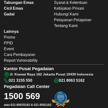
Tabungan Emas
Syarat & Ketentuan
Cicil Emas
Kebijakan Privasi
Gadai
Hubungi Kami
Pelayanan Pelaporan
Tentang Kami
Lainnya
Promo
PPID
Event
Cara Pembayaran
Report Vulnerability
Kantor Pusat Pegadaian
Jl. Kramat Raya 162 Jakarta Pusat 10430 Indonesia
021 3155 550
021 8063 5162
Pegadaian
Call Center
1500 569
atau
021-80635162
&
021-8581162