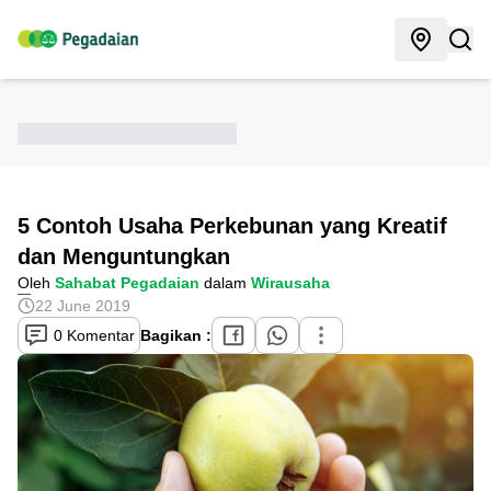
5 Contoh Usaha Perkebunan yang Kreatif
dan Menguntungkan
Oleh
Sahabat Pegadaian
dalam
Wirausaha
22 June 2019
0 Komentar
Bagikan :