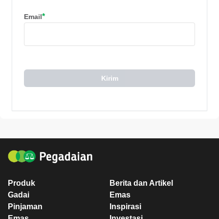
*
Email
Kirim
Produk
Berita dan Artikel
Gadai
Emas
Pinjaman
Inspirasi
Emas
Investasi