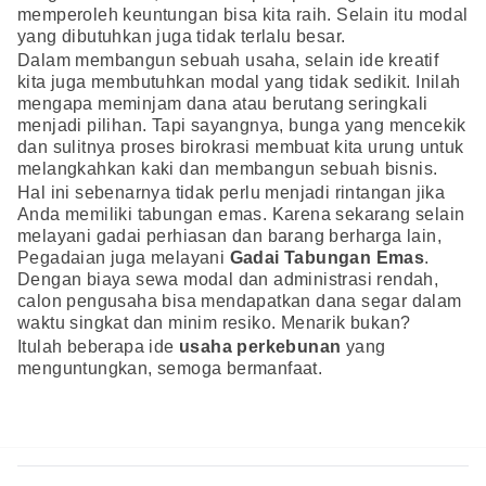
memperoleh keuntungan bisa kita raih. Selain itu modal
yang dibutuhkan juga tidak terlalu besar.
Dalam membangun sebuah usaha, selain ide kreatif
kita juga membutuhkan modal yang tidak sedikit. Inilah
mengapa meminjam dana atau berutang seringkali
menjadi pilihan. Tapi sayangnya, bunga yang mencekik
dan sulitnya proses birokrasi membuat kita urung untuk
melangkahkan kaki dan membangun sebuah bisnis.
Hal ini sebenarnya tidak perlu menjadi rintangan jika
Anda memiliki tabungan emas. Karena sekarang selain
melayani gadai perhiasan dan barang berharga lain,
Pegadaian juga melayani
Gadai Tabungan Emas
.
Dengan biaya sewa modal dan administrasi rendah,
calon pengusaha bisa mendapatkan dana segar dalam
waktu singkat dan minim resiko. Menarik bukan?
Itulah beberapa ide
usaha perkebunan
yang
menguntungkan, semoga bermanfaat.