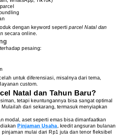
ram, WhatsApp, TikTok)
parcel
 bundling
an
produk dengan keyword seperti
parcel Natal dan
 secara online.
ing
 terhadap pesaing:
an
elah untuk diferensiasi, misalnya dari tema,
 layanan custom.
rcel Natal dan Tahun Baru?
siman, tetapi keuntungannya bisa sangat optimal
. Mulailah dari sekarang, termasuk menyiapkan
 modal, aset seperti emas bisa dimanfaatkan
ediakan
Pinjaman Usaha
, kredit angsuran bulanan
pinjaman mulai dari Rp1 juta dan tenor fleksibel