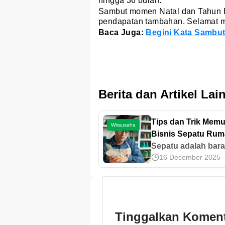
hingga 36 bulan.
Sambut momen Natal dan Tahun Ba
pendapatan tambahan. Selamat 
Baca Juga:
Begini Kata Sambuta
Berita dan Artikel Lai
Tips dan Trik Memu
Wirausaha
Bisnis Sepatu Ru
Sepatu adalah bar
16 December 2025
kebutuhan yang
digemari oleh bany
orang. Untuk itu, B
sepatu dapat dijad
salah satu pilihan 
Tinggalkan Komen
berwirausaha.