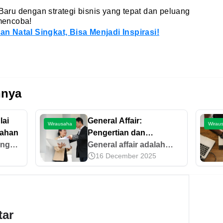
ru dengan strategi bisnis yang tepat dan peluang
mencoba!
n Natal Singkat, Bisa Menjadi Inspirasi!
nnya
lai
General Affair:
Wirausaha
Wirau
mahan
Pengertian dan
ang
Tugasnya dalam
General affair adalah
16 December 2025
Perusahaan
profesi yang
ak
bertanggung jawab
isnis
terhadap kegiatan
ikan
operasional perusahaan.
untuk
Simak penjelasan
tar
selengkapnya di sini.