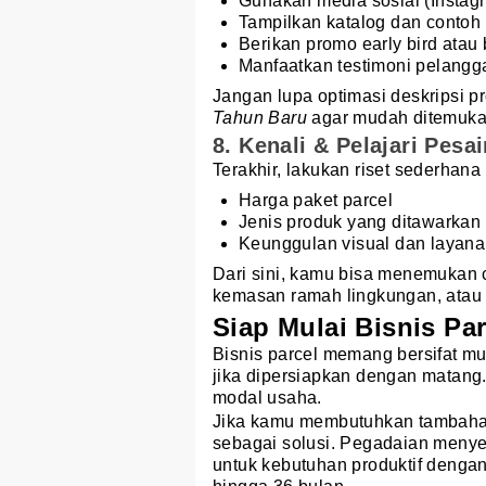
Gunakan media sosial (Instag
Tampilkan katalog dan contoh 
Berikan promo early bird atau
Manfaatkan testimoni pelangg
Jangan lupa optimasi deskripsi 
Tahun Baru
agar mudah ditemukan
8. Kenali & Pelajari Pesa
Terakhir, lakukan riset sederhana
Harga paket parcel
Jenis produk yang ditawarkan
Keunggulan visual dan layan
Dari sini, kamu bisa menemukan c
kemasan ramah lingkungan, atau
Siap Mulai Bisnis Pa
Bisnis parcel memang bersifat mu
jika dipersiapkan dengan matang
modal usaha.
Jika kamu membutuhkan tambahan
sebagai solusi. Pegadaian meny
untuk kebutuhan produktif dengan 