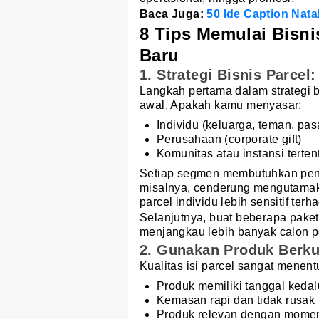
Baca Juga:
50 Ide Caption Nata
8 Tips Memulai Bisni
Baru
1. Strategi Bisnis Parce
Langkah pertama dalam strategi b
awal. Apakah kamu menyasar:
Individu (keluarga, teman, pa
Perusahaan (corporate gift)
Komunitas atau instansi terten
Setiap segmen membutuhkan pend
misalnya, cenderung mengutamaka
parcel individu lebih sensitif ter
Selanjutnya, buat beberapa paket
menjangkau lebih banyak calon p
2. Gunakan Produk Berku
Kualitas isi parcel sangat menent
Produk memiliki tanggal keda
Kemasan rapi dan tidak rusak
Produk relevan dengan momen