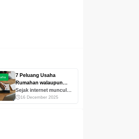
7 Peluang Usaha
saha
Rumahan walaupun
Modal di Bawah 10 Juta
Sejak internet muncul
16 December 2025
ada banyak sekali
peluang usaha baru
yang menunggu untuk
dikembangkan, salah
satu contohnya usaha
perkebunan.