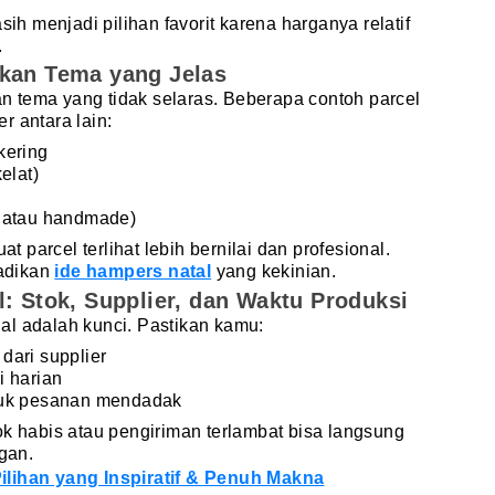
 menjadi pilihan favorit karena harganya relatif
.
rkan Tema yang Jelas
 tema yang tidak selaras. Beberapa contoh parcel
r antara lain:
kering
elat)
r atau handmade)
parcel terlihat lebih bernilai dan profesional.
jadikan
ide hampers natal
yang kekinian.
l: Stok, Supplier, dan Waktu Produksi
al adalah kunci. Pastikan kamu:
dari supplier
i harian
tuk pesanan mendadak
ok habis atau pengiriman terlambat bisa langsung
gan.
ilihan yang Inspiratif & Penuh Makna