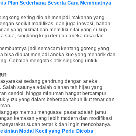
nis Plan Sederhana Beserta Cara Membuatnya
 singkong sering diolah menjadi makanan yang
ngan sedikit modifikasi dan juga inovasi, bahan
anan yang nikmat dan memiliki nilai yang cukup
ana saja, singkong keju dengan aneka rasa dan
a membuatnya jadi semacam kentang goreng yang
uga bisa dibuat menjadi aneka kue yang menarik dan
ang. Cobalah mengotak-atik singkong untuk
.
ian
 masyarakat sedang gandrung dengan aneka
 Salah satunya adalah olahan teh hijau yang
ran cendol, hingga minuman hangat bercampur
eruk yuzu yang dalam beberapa tahun ikut tenar dan
uman.
 dianggap mampu menguasai pasar adalah jamu
ngan kemasan yang lebih modern dan modifikasi
a, masyarakat sudah tertarik dan ingin mencobanya.
kinian Modal Kecil yang Perlu Dicoba