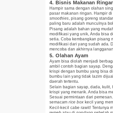
4. Bisnis Makanan Ringa
Hampir sama dengan olahan sing
pasar makanan ringan. Hampir di 
smoothies
, pisang goreng stand
paling baru adalah munculnya bo
Pisang adalah bahan yang mudah
modifikasi yang unik, Anda bis
setia. Coba kembangkan pisang 
modifikasi dari yang sudah ada. 
mencoba dan akhirnya langganan 
5. Olahan Ayam
Ayam bisa diolah menjadi berbag
ambil contoh bagian sayap. Den
krispi dengan bumbu yang bisa d
bumbu lain yang tidak lazim dijual
daerah tertentu.
Selain bagian sayap, dada, kulit
krispi yang menarik. Anda bisa m
Sesuai permintaan dari pemesan.
semacam
rice box
kecil yang mem
Kecil-kecil cabe rawit! Tentunya
remeh atau di pandang sebelah m