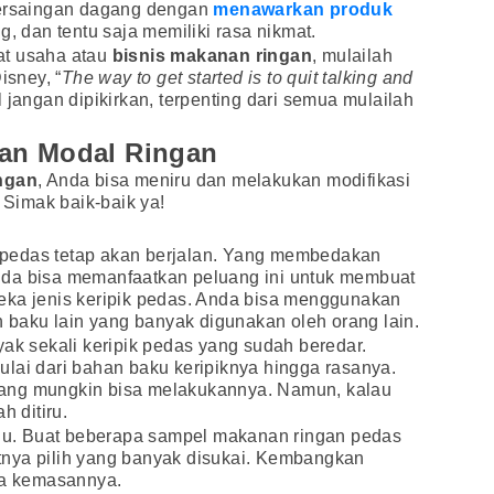
persaingan dagang dengan
menawarkan produk
g, dan tentu saja memiliki rasa nikmat.
at usaha atau
bisnis makanan ringan
, mulailah
isney, “
The way to get started is to quit talking and
jangan dipikirkan, terpenting dari semua mulailah
an Modal Ringan
ngan
, Anda bisa meniru dan melakukan modifikasi
. Simak baik-baik ya!
pedas tetap akan berjalan. Yang membedakan
nda bisa memanfaatkan peluang ini untuk membuat
eka jenis keripik pedas. Anda bisa menggunakan
n baku lain yang banyak digunakan oleh orang lain.
yak sekali keripik pedas yang sudah beredar.
lai dari bahan baku keripiknya hingga rasanya.
ang mungkin bisa melakukannya. Namun, kalau
h ditiru.
hulu. Buat beberapa sampel makanan ringan pedas
nya pilih yang banyak disukai. Kembangkan
gga kemasannya.