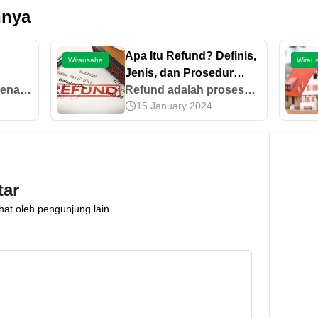
nnya
Apa Itu Refund? Definis,
Wirausaha
Wirau
Jenis, dan Prosedur
litas
enal
Pengajuannya
Refund adalah proses
15 January 2024
pengembalian dana yang
dilakukan penjual
al.
kepada pembeli atas
aat
suatu produk atau jasa.
nnya
Ketahui prosedur
tar
pengajuannya di sini!
hat oleh pengunjung lain.