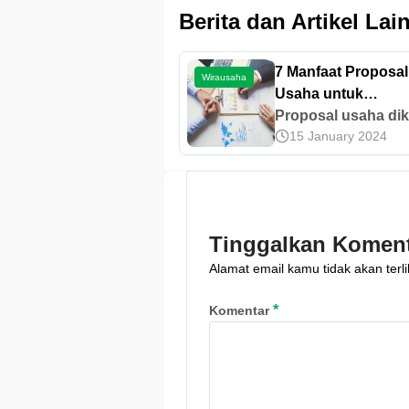
Berita dan Artikel Lai
7 Manfaat Proposal
Wirausaha
Usaha untuk
Membangun Kredibi
Proposal usaha dik
15 January 2024
sebagai dokumen
penting untuk
mendatangkan mod
Yuk, cari tahu manf
proposal usaha lai
Tinggalkan Komen
di artikel ini.
Alamat email kamu tidak akan terli
*
Komentar