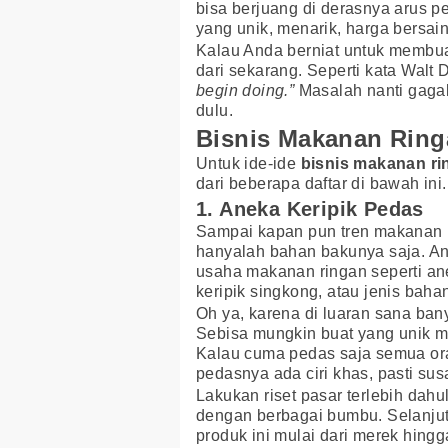
bisa berjuang di derasnya arus 
yang unik, menarik, harga bersain
Kalau Anda berniat untuk membu
dari sekarang. Seperti kata Walt D
begin doing.”
Masalah nanti gagal 
dulu.
Bisnis Makanan Ring
Untuk ide-ide
bisnis makanan ri
dari beberapa daftar di bawah ini
1. Aneka Keripik Pedas
Sampai kapan pun tren makanan 
hanyalah bahan bakunya saja. A
usaha makanan ringan seperti an
keripik singkong, atau jenis baha
Oh ya, karena di luaran sana ban
Sebisa mungkin buat yang unik mu
Kalau cuma pedas saja semua or
pedasnya ada ciri khas, pasti susa
Lakukan riset pasar terlebih da
dengan berbagai bumbu. Selanjut
produk ini mulai dari merek hin