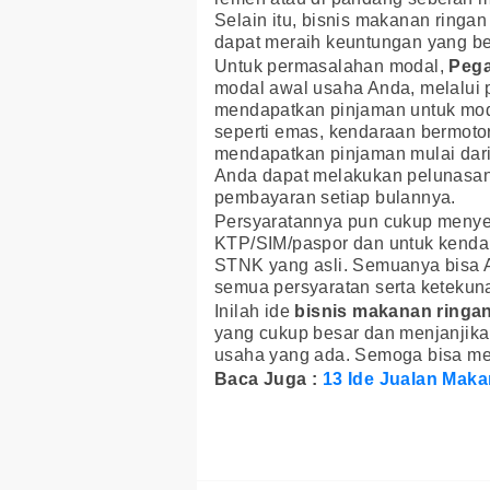
Selain itu, bisnis makanan ringa
dapat meraih keuntungan yang ber
Untuk permasalahan modal,
Peg
modal awal usaha Anda, melalui
mendapatkan pinjaman untuk mod
seperti emas, kendaraan bermotor
mendapatkan pinjaman mulai dari
Anda dapat melakukan pelunasa
pembayaran setiap bulannya.
Persyaratannya pun cukup menyera
KTP/SIM/paspor dan untuk kend
STNK yang asli. Semuanya bisa 
semua persyaratan serta keteku
Inilah ide
bisnis makanan ringa
yang cukup besar dan menjanjikan
usaha yang ada. Semoga bisa men
Baca Juga :
13 Ide Jualan Mak