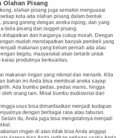
n Olahan Pisang
kong, olahan pisang juga semakin menguasai
setiap kota ada olahan pisang dalam bentuk
ar, pisang goreng dengan aneka
toping
, dan yang
la-bola pisang dan
nugget
pisang.
 didapatkan dan harganya cukup murah. Dengan
a dengan mudah mendapatkan banyak pembeli yang
menjadi makanan yang belum pernah ada atau
Dengan begitu, masyarakat akan tertarik untuk
kalau produknya berkualitas.
ai makanan ringan yang nikmat dan menarik. Kita
gan bahan ini Anda bisa membuat aneka sayap
ipilih. Ada bumbu pedas, pedas manis, hingga
 oleh orang lain. Misal bumbu tradisional dari
, hingga usus bisa dimanfaatkan menjadi kudapan
enjualnya dengan berbagai rasa atau taburan.
 Selain itu, Anda juga bisa mengolahnya menjadi
ikat.
 makanan ringan di atas tidak bisa Anda anggap
ata karena bisa Anda jadikan sebagai usaha Anda.