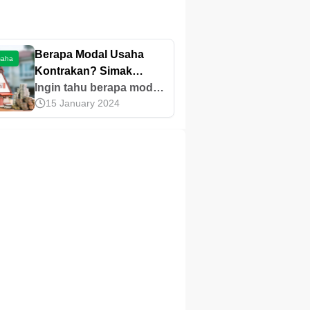
Berapa Modal Usaha
saha
Kontrakan? Simak
Rincian dan Tipsnya!
Ingin tahu berapa modal
15 January 2024
usaha kontrakan? Cek
estimasi biaya, peluang
keuntungan, risiko, tips
membangun usahanya
di sini!