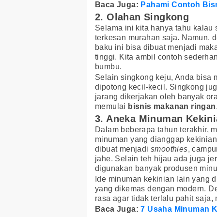
Baca Juga:
Pahami Contoh Bis
2. Olahan Singkong
Selama ini kita hanya tahu kalau
terkesan murahan saja. Namun, de
baku ini bisa dibuat menjadi mak
tinggi. Kita ambil contoh sederh
bumbu.
Selain singkong keju, Anda bis
dipotong kecil-kecil. Singkong j
jarang dikerjakan oleh banyak or
memulai
bisnis makanan ringan
3. Aneka Minuman Kekin
Dalam beberapa tahun terakhir,
minuman yang dianggap kekinian.
dibuat menjadi
smoothies
, campu
jahe. Selain teh hijau ada juga j
digunakan banyak produsen min
Ide minuman kekinian lain yang
yang dikemas dengan modern. De
rasa agar tidak terlalu pahit saj
Baca Juga:
7 Usaha Minuman Ke