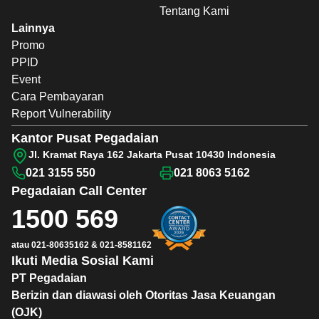
Tentang Kami
Lainnya
Promo
PPID
Event
Cara Pembayaran
Report Vulnerability
Kantor Pusat Pegadaian
Jl. Kramat Raya 162 Jakarta Pusat 10430 Indonesia
021 3155 550
021 8063 5162
Pegadaian
Call Center
1500 569
atau
021-80635162
&
021-8581162
Ikuti Media Sosial Kami
PT Pegadaian
Berizin dan diawasi oleh Otoritas Jasa Keuangan
(OJK)