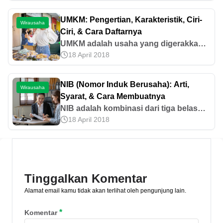
Temukan peluang bisnis kuliner yang
laku di pasaran.
UMKM: Pengertian, Karakteristik, Ciri-
Wirausaha
Ciri, & Cara Daftarnya
UMKM adalah usaha yang digerakkan
18 April 2018
oleh perorangan, rumah tangga,
maupun badan usaha. Mari kenali
karakteristik, ciri-ciri, dan cara daftarnya
NIB (Nomor Induk Berusaha): Arti,
Wirausaha
di sini.
Syarat, & Cara Membuatnya
NIB adalah kombinasi dari tiga belas
18 April 2018
digit angka yang menjadi identitas
pelaku usaha kecil hingga perusahaan
berskala besar. Yuk, simak
selengkapnya di sini!
Tinggalkan Komentar
Alamat email kamu tidak akan terlihat oleh pengunjung lain.
*
Komentar