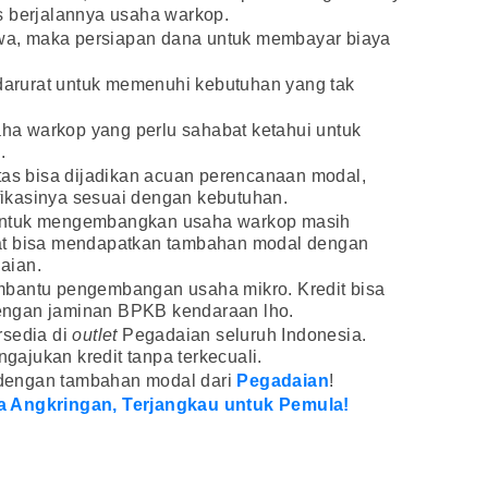
s berjalannya usaha warkop.
sewa, maka persiapan dana untuk membayar biaya
 darurat untuk memenuhi kebutuhan yang tak
saha warkop yang perlu sahabat ketahui untuk
.
tas bisa dijadikan acuan perencanaan modal,
ikasinya sesuai dengan kebutuhan.
untuk mengembangkan usaha warkop masih
at bisa mendapatkan tambahan modal dengan
aian.
mbantu pengembangan usaha mikro. Kredit bisa
engan jaminan BPKB kendaraan lho.
rsedia di
outlet
Pegadaian seluruh Indonesia.
ajukan kredit tanpa terkecuali.
dengan tambahan modal dari
Pegadaian
!
a Angkringan, Terjangkau untuk Pemula!