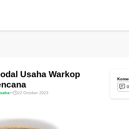
odal Usaha Warkop
Komen
encana
0
usaha
22 October 2023