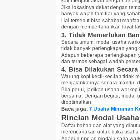
kali menjadi akrab dengan pelan
Jika lokasinya dekat dengan temp
banyak wajah familiar yang sahab
Hal tersebut bisa sahabat manfa
dengan mempertahankan loyalita
3. Tidak Memerlukan Ban
Secara umum, modal usaha warkop
tidak banyak perlengkapan yang d
Adapun beberapa perlengkapan y
dan termos sebagai wadah persed
4. Bisa Dilakukan Secara
Warung kopi kecil-kecilan tidak 
menjalankannya secara mandiri d
Bila perlu, jadikan usaha warkop 
bersama. Dengan begitu, modal u
dioptimalkan.
Baca juga:
7 Usaha Minuman Ke
Rincian Modal Usah
Daftar bahan dan alat yang dibut
merencanakan untuk buka usaha
Adapun rincian modal usaha wark