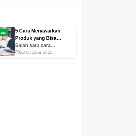
5 Cara Menawarkan
saha
Produk yang Bisa
Dicoba
Salah satu cara
22 October 2023
menawarkan produk bisa
dengan memahami
kebutuhan konsumen.
Simak juga cara lainnya
di artikel ini.