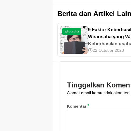
Berita dan Artikel Lai
9 Faktor Keberhasi
Wirausaha
Wirausaha yang Wa
Diketahui
Keberhasilan usah
22 October 2023
disebabkan oleh
beberapa faktor, di
antaranya mampu
berinovasi dan
beradaptasi. Yuk, c
Tinggalkan Komen
tahu faktor keberha
Alamat email kamu tidak akan terli
wirausaha di sini!
*
Komentar