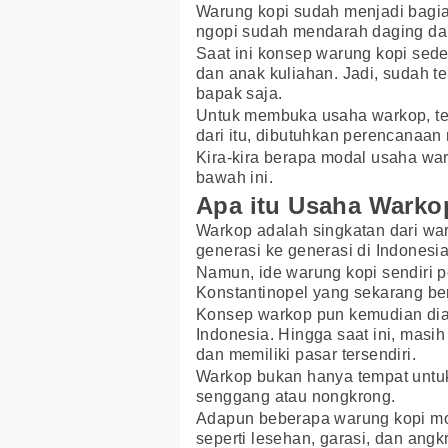
Warung kopi sudah menjadi bagia
ngopi sudah mendarah daging dar
Saat ini konsep warung kopi sed
dan anak kuliahan. Jadi, sudah t
bapak saja.
Untuk membuka usaha warkop, ten
dari itu, dibutuhkan perencanaan
Kira-kira berapa modal usaha wa
bawah ini.
Apa itu Usaha Warko
Warkop adalah singkatan dari war
generasi ke generasi di Indonesia
Namun, ide warung kopi sendiri p
Konstantinopel yang sekarang be
Konsep warkop pun kemudian diad
Indonesia. Hingga saat ini, mas
dan memiliki pasar tersendiri.
Warkop bukan hanya tempat untuk
senggang atau nongkrong.
Adapun beberapa warung kopi mo
seperti lesehan, garasi, dan angk