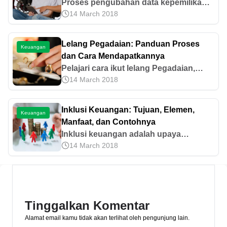
Proses pengubahan data kepemilikan
14 March 2018
suatu kendaraan bermotor tentu
memerlukan biaya balik nama motor.
Baca syarat dan caranya di artikel ini!
Lelang Pegadaian: Panduan Proses
Keuangan
dan Cara Mendapatkannya
Pelajari cara ikut lelang Pegadaian,
14 March 2018
prosesnya, dan tips mendapatkan
barang lelang resmi. Ketahui juga cara
mudah memiliki emas lewat Cicil Emas
Inklusi Keuangan: Tujuan, Elemen,
Keuangan
di sini.
Manfaat, dan Contohnya
Inklusi keuangan adalah upaya
14 March 2018
memperluas akses layanan keuangan
dan investasi secara aman dan mudah.
Pelajari selengkapnya di sini!
Tinggalkan Komentar
Alamat email kamu tidak akan terlihat oleh pengunjung lain.