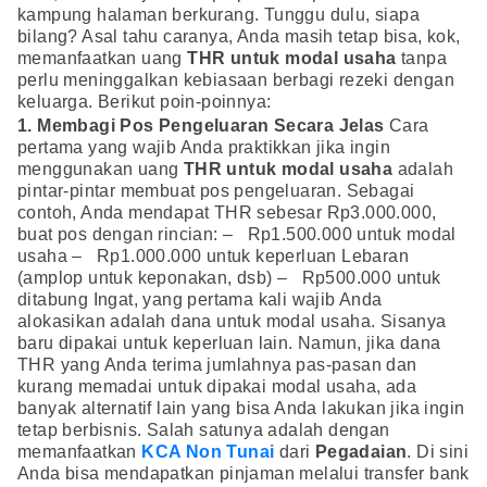
kampung halaman berkurang. Tunggu dulu, siapa
bilang? Asal tahu caranya, Anda masih tetap bisa, kok,
memanfaatkan uang
THR untuk modal usaha
tanpa
perlu meninggalkan kebiasaan berbagi rezeki dengan
keluarga. Berikut poin-poinnya:
1. Membagi Pos Pengeluaran Secara Jelas
Cara
pertama yang wajib Anda praktikkan jika ingin
menggunakan uang
THR untuk modal usaha
adalah
pintar-pintar membuat pos pengeluaran. Sebagai
contoh, Anda mendapat THR sebesar Rp3.000.000,
buat pos dengan rincian: – Rp1.500.000 untuk modal
usaha – Rp1.000.000 untuk keperluan Lebaran
(amplop untuk keponakan, dsb) – Rp500.000 untuk
ditabung Ingat, yang pertama kali wajib Anda
alokasikan adalah dana untuk modal usaha. Sisanya
baru dipakai untuk keperluan lain. Namun, jika dana
THR yang Anda terima jumlahnya pas-pasan dan
kurang memadai untuk dipakai modal usaha, ada
banyak alternatif lain yang bisa Anda lakukan jika ingin
tetap berbisnis. Salah satunya adalah dengan
memanfaatkan
KCA Non Tunai
dari
Pegadaian
. Di sini
Anda bisa mendapatkan pinjaman melalui transfer bank