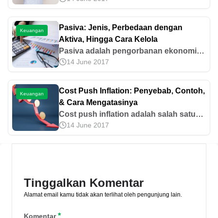
UMR 2025. Apakah nantinya mengalami
kenaikan atau tidak? Simak
Pasiva: Jenis, Perbedaan dengan
Keuangan
selengkapnya di sini!
Aktiva, Hingga Cara Kelola
Pasiva adalah pengorbanan ekonomi
14 June 2017
oleh suatu entitas bisnis karena adanya
aktivitas usaha. Ketahui jenis, cara
mengelola, hingga bedanya dengan
Cost Push Inflation: Penyebab, Contoh,
Keuangan
aktiva di sini!
& Cara Mengatasinya
Cost push inflation adalah salah satu
14 June 2017
jenis inflasi di mana terjadi kenaikan
seluruh harga yang disebabkan oleh
bahan baku dan upah kerja. Simak di
sini.
Tinggalkan Komentar
Alamat email kamu tidak akan terlihat oleh pengunjung lain.
*
Komentar