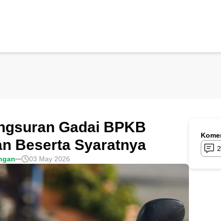
Angsuran Gadai BPKB
Komen
an Beserta Syaratnya
2
ngan
03 May 2026