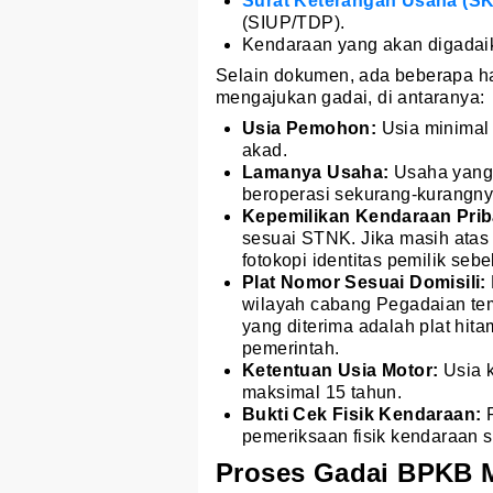
Surat Keterangan Usaha (S
(SIUP/TDP).
Kendaraan yang akan digadai
Selain dokumen, ada beberapa ha
mengajukan gadai, di antaranya:
Usia Pemohon:
Usia minimal
akad.
Lamanya Usaha:
Usaha yang d
beroperasi sekurang-kurangny
Kepemilikan Kendaraan Prib
sesuai STNK. Jika masih atas n
fotokopi identitas pemilik seb
Plat Nomor Sesuai Domisili:
wilayah cabang Pegadaian te
yang diterima adalah plat hita
pemerintah.
Ketentuan Usia Motor:
Usia k
maksimal 15 tahun.
Bukti Cek Fisik Kendaraan:
P
pemeriksaan fisik kendaraan se
Proses Gadai BPKB M