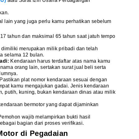
KU)
atau Surat Izin Usaha Perdagangan
kan.
l lain yang juga perlu kamu perhatikan sebelum
 17 tahun dan maksimal 65 tahun saat jatuh tempo
imiliki merupakan milik pribadi dan telah
a selama 12 bulan.
adi:
Kendaraan harus terdaftar atas nama kamu
ama orang lain, sertakan surat jual beli serta
elumnya.
Pastikan plat nomor kendaraan sesuai dengan
mpat kamu mengajukan gadai. Jenis kendaraan
m, putih, kuning, bukan kendaraan dinas atau milik
endaraan bermotor yang dapat dijaminkan
emohon wajib melampirkan bukti hasil
bagai bagian dari proses verifikasi.
otor di Pegadaian