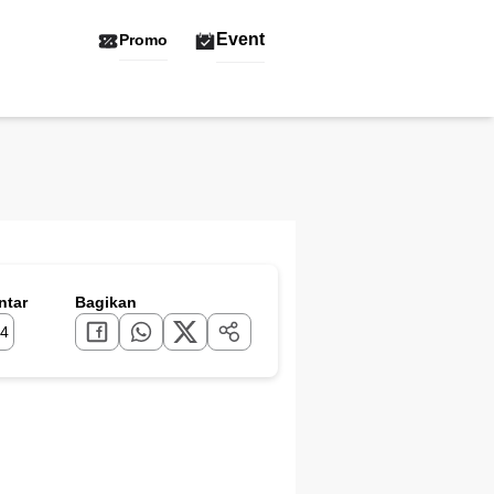
Event
Promo
tar
Bagikan
4