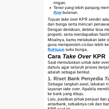
ringan.
Tenor yang lebih panjang me
flow
bulanan.
Tujuan
take over
KPR sendiri ada
dan bunga serta mencari penawaran
Dengan demikian, debitur bisa 
properti, serta mendapatkan fasili
Misalnya, kamu melakukan
take 
guna memperoleh cicilan lebih kec
fluktuasi
suku bunga.
Cara
Take Over
KPR
Saat memutuskan untuk
take ove
dahulu agar seluruh proses berja
adalah sebagai berikut.
1. Riset Bank Penyedia
T
Sebagai langkah awal, lakukan 
layanan
take over
. Apabila memil
ke bank yang dituju.
Lalu, pastikan pihak penjual dan
antarbank, sebaiknya cek dan ba
KPR saat ini.