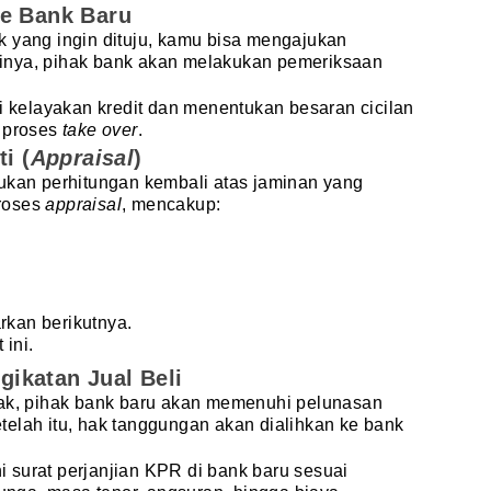
e Bank Baru
k yang ingin dituju, kamu bisa mengajukan
nya, pihak bank akan melakukan pemeriksaan
ai kelayakan kredit dan menentukan besaran cicilan
h proses
take over
.
i (
Appraisal
)
kukan perhitungan kembali atas jaminan yang
roses
appraisal
, mencakup:
rkan berikutnya.
 ini.
ngikatan Jual Beli
yak, pihak bank baru akan memenuhi pelunasan
elah itu, hak tanggungan akan dialihkan ke bank
 surat perjanjian KPR di bank baru sesuai