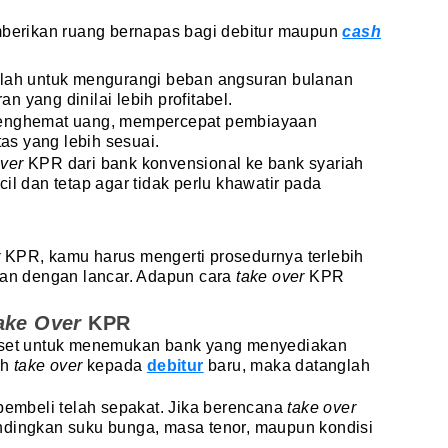
mberikan ruang bernapas bagi debitur maupun
cash
lah untuk mengurangi beban angsuran bulanan
 yang dinilai lebih profitabel.
menghemat uang, mempercepat pembiayaan
tas yang lebih sesuai.
over
KPR dari bank konvensional ke bank syariah
il dan tetap agar tidak perlu khawatir pada
r
KPR, kamu harus mengerti prosedurnya terlebih
lan dengan lancar. Adapun cara
take over
KPR
ake Over
KPR
riset untuk menemukan bank yang menyediakan
ih
take over
kepada
debitur
baru, maka datanglah
 pembeli telah sepakat. Jika berencana
take over
ndingkan suku bunga, masa tenor, maupun kondisi