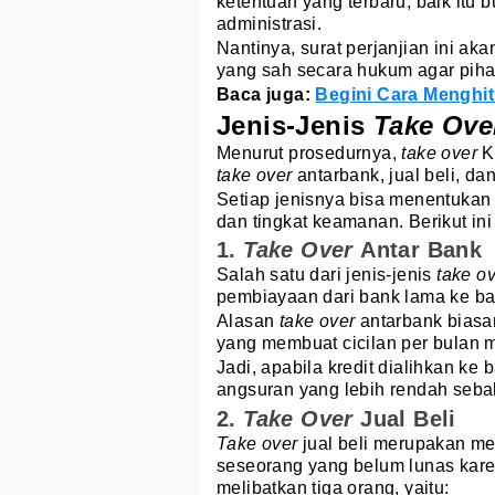
ketentuan yang terbaru, baik itu 
administrasi.
Nantinya, surat perjanjian ini aka
yang sah secara hukum agar pihak-
Baca juga:
Begini Cara Menghi
Jenis-Jenis
Take Ov
Menurut prosedurnya,
take over
KP
take over
antarbank, jual beli, da
Setiap jenisnya bisa menentukan 
dan tingkat keamanan. Berikut in
1.
Take Over
Antar Bank
Salah satu dari jenis-jenis
take o
pembiayaan dari bank lama ke ban
Alasan
take over
antarbank biasan
yang membuat cicilan per bulan m
Jadi, apabila kredit dialihkan k
angsuran yang lebih rendah seba
2.
Take Over
Jual Beli
Take over
jual beli merupakan m
seseorang yang belum lunas karen
melibatkan tiga orang, yaitu: