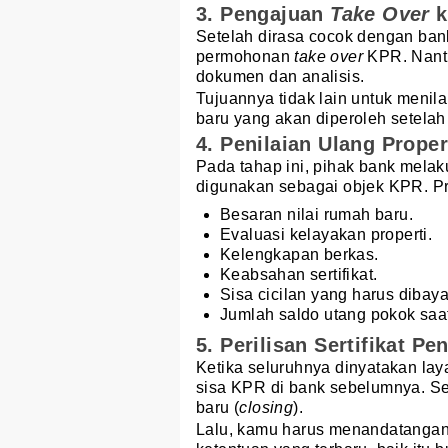
3. Pengajuan
Take Over
k
Setelah dirasa cocok dengan ban
permohonan
take
over
KPR. Nanti
dokumen dan analisis.
Tujuannya tidak lain untuk menil
baru yang akan diperoleh setela
4. Penilaian Ulang Propert
Pada tahap ini, pihak bank mela
digunakan sebagai objek KPR. P
Besaran nilai rumah baru.
Evaluasi kelayakan properti.
Kelengkapan berkas.
Keabsahan sertifikat.
Sisa cicilan yang harus dibaya
Jumlah saldo utang pokok saat
5. Perilisan Sertifikat Pe
Ketika seluruhnya dinyatakan la
sisa KPR di bank sebelumnya. Set
baru (
closing
).
Lalu, kamu harus menandatangani