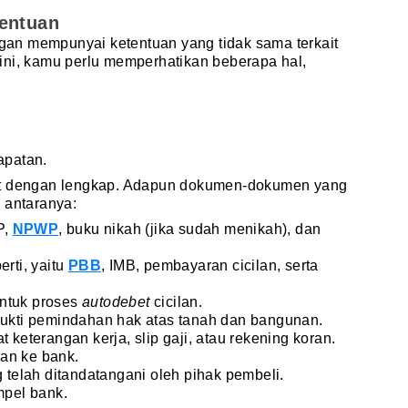
tentuan
an mempunyai ketentuan yang tidak sama terkait
ni, kamu perlu memperhatikan beberapa hal,
apatan.
at dengan lengkap. Adapun dokumen-dokumen yang
 antaranya:
P,
NPWP
, buku nikah (jika sudah menikah), dan
erti, yaitu
PBB
, IMB, pembayaran cicilan, serta
untuk proses
autodebet
cicilan.
 bukti pemindahan hak atas tanah dan bangunan.
t keterangan kerja, slip gaji, atau rekening koran.
an ke bank.
g telah ditandatangani oleh pihak pembeli.
mpel bank.