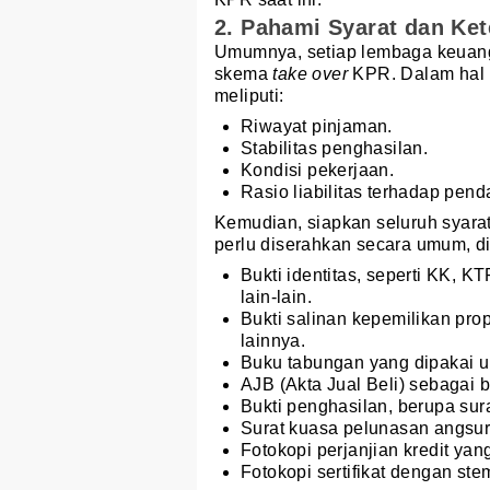
2. Pahami Syarat dan Ke
Umumnya, setiap lembaga keuang
skema
take over
KPR. Dalam hal i
meliputi:
Riwayat pinjaman.
Stabilitas penghasilan.
Kondisi pekerjaan.
Rasio liabilitas terhadap pend
Kemudian, siapkan seluruh syar
perlu diserahkan secara umum, di
Bukti identitas, seperti KK, KT
lain-lain.
Bukti salinan kepemilikan prop
lainnya.
Buku tabungan yang dipakai 
AJB (Akta Jual Beli) sebagai
Bukti penghasilan, berupa sura
Surat kuasa pelunasan angsur
Fotokopi perjanjian kredit yan
Fotokopi sertifikat dengan ste