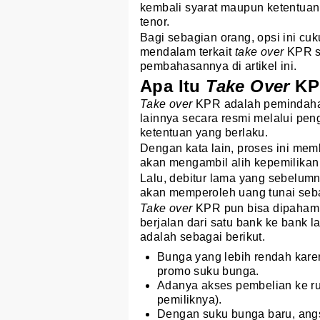
kembali syarat maupun ketentuan
tenor.
Bagi sebagian orang, opsi ini c
mendalam terkait
take over
KPR s
pembahasannya di artikel ini.
Apa Itu
Take Over
KP
Take over
KPR adalah pemindah
lainnya secara resmi melalui p
ketentuan yang berlaku.
Dengan kata lain, proses ini memb
akan mengambil alih kepemilikan 
Lalu, debitur lama yang sebelumn
akan memperoleh uang tunai seba
Take over
KPR pun bisa dipahami
berjalan dari satu bank ke bank l
adalah sebagai berikut.
Bunga yang lebih rendah kare
promo suku bunga.
Adanya akses pembelian ke 
pemiliknya).
Dengan suku bunga baru, angsu