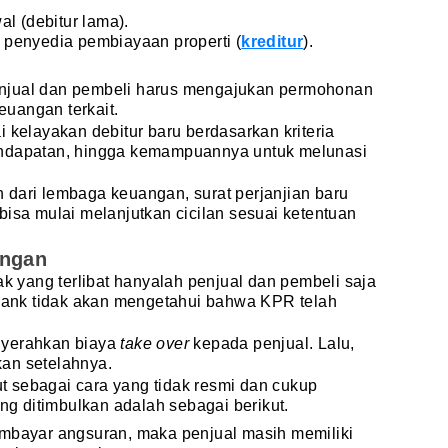
l (debitur lama).
penyedia pembiayaan properti (
kreditur
).
njual dan pembeli harus mengajukan permohonan
uangan terkait.
 kelayakan debitur baru berdasarkan kriteria
, pendapatan, hingga kemampuannya untuk melunasi
 dari lembaga keuangan, surat perjanjian baru
bisa mulai melanjutkan cicilan sesuai ketentuan
angan
ak yang terlibat hanyalah penjual dan pembeli saja
 bank tidak akan mengetahui bahwa KPR telah
nyerahkan biaya
take over
kepada penjual. Lalu,
an setelahnya.
but sebagai cara yang tidak resmi dan cukup
ang ditimbulkan adalah sebagai berikut.
mbayar angsuran, maka penjual masih memiliki