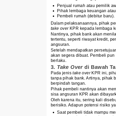
Penjual rumah atau pemilik awa
Pihak lembaga keuangan atau 
Pembeli rumah (debitur baru).
Dalam pelaksanaannya, pihak pe
take over
KPR kepada lembaga ke
Nantinya, pihak bank akan menilai
tertentu, seperti riwayat kredit
angsuran.
Setelah mendapatkan persetujuan
akan segera dibuat. Pembeli pun 
berlaku.
3.
Take Over
di Bawah T
Pada jenis
take over
KPR ini, pih
tanpa pihak bank. Artinya, pihak
berpindah tangan.
Pihak pembeli nantinya akan me
sisa angsuran KPR akan dibayark
Oleh karena itu, sering kali dise
berisiko. Adapun potensi risiko y
Saat pembeli tidak mampu me