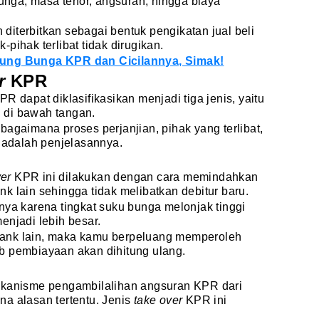
bunga, masa tenor, angsuran, hingga biaya
n diterbitkan sebagai bentuk pengikatan jual beli
pihak terlibat tidak dirugikan.
tung Bunga KPR dan Cicilannya, Simak!
er
KPR
R dapat diklasifikasikan menjadi tiga jenis, yaitu
n di bawah tangan.
bagaimana proses perjanjian, pihak yang terlibat,
i adalah penjelasannya.
ver
KPR ini dilakukan dengan cara memindahkan
k lain sehingga tidak melibatkan debitur baru.
ya karena tingkat suku bunga melonjak tinggi
enjadi lebih besar.
e bank lain, maka kamu berpeluang memperoleh
b pembiayaan akan dihitung ulang.
ekanisme pengambilalihan angsuran KPR dari
a alasan tertentu. Jenis
take over
KPR ini