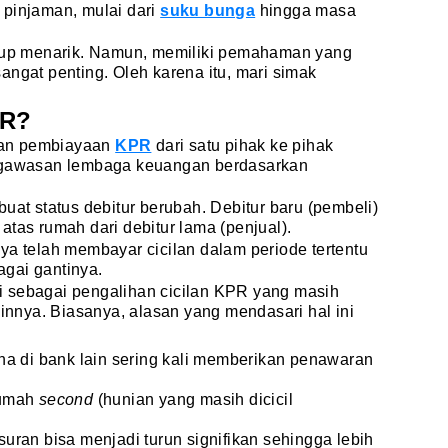
 pinjaman, mulai dari
suku bunga
hingga masa
ukup menarik. Namun, memiliki pemahaman yang
angat penting. Oleh karena itu, mari simak
R?
an pembiayaan
KPR
dari satu pihak ke pihak
engawasan lembaga keuangan berdasarkan
uat status debitur berubah. Debitur baru (pembeli)
atas rumah dari debitur lama (penjual).
ya telah membayar cicilan dalam periode tertentu
gai gantinya.
 sebagai pengalihan cicilan KPR yang masih
ainnya. Biasanya, alasan yang mendasari hal ini
na di bank lain sering kali memberikan penawaran
rumah
second
(hunian yang masih dicicil
ran bisa menjadi turun signifikan sehingga lebih