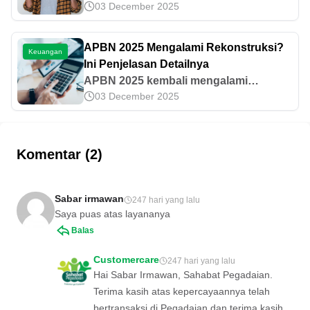
03 December 2025
agar keuangan tetap aman setiap
waktu. Mari cari tahu alokasi gaji 2 juta
yang dapat diterapkan sehari-hari.
APBN 2025 Mengalami Rekonstruksi?
Keuangan
Ini Penjelasan Detailnya
APBN 2025 kembali mengalami
03 December 2025
penyesuaian dalam rangka efisiensi
anggaran belanja. Lantas, bagaimana
perkembangan dan implementasinya?
Cek di sini!
Komentar (2)
Sabar irmawan
247 hari yang lalu
Saya puas atas layananya
Balas
Customercare
247 hari yang lalu
Hai Sabar Irmawan, Sahabat Pegadaian.
Terima kasih atas kepercayaannya telah
bertransaksi di Pegadaian dan terima kasih