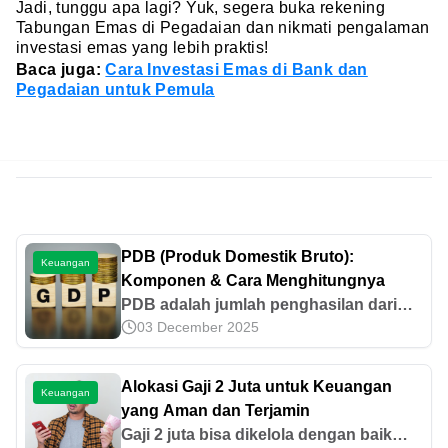
Jadi, tunggu apa lagi? Yuk, segera buka rekening
Tabungan Emas di Pegadaian dan nikmati pengalaman
investasi emas yang lebih praktis!
Baca juga:
Cara Investasi Emas di Bank dan
Pegadaian untuk Pemula
PDB (Produk Domestik Bruto):
Keuangan
Komponen & Cara Menghitungnya
PDB adalah jumlah penghasilan dari
03 December 2025
seluruh jenis usaha di suatu negara
setiap tahunnya. Mari kenali komponen,
manfaat, dan cara menghitungnya di
Alokasi Gaji 2 Juta untuk Keuangan
Keuangan
sini.
yang Aman dan Terjamin
Gaji 2 juta bisa dikelola dengan baik