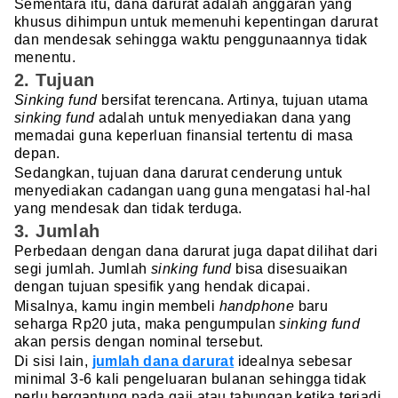
Sementara itu, dana darurat adalah anggaran yang
khusus dihimpun untuk memenuhi kepentingan darurat
dan mendesak sehingga waktu penggunaannya tidak
menentu.
2. Tujuan
Sinking fund
bersifat terencana. Artinya, tujuan utama
sinking fund
adalah untuk menyediakan dana yang
memadai guna keperluan finansial tertentu di masa
depan.
Sedangkan, tujuan dana darurat cenderung untuk
menyediakan cadangan uang guna mengatasi hal-hal
yang mendesak dan tidak terduga.
3. Jumlah
Perbedaan dengan dana darurat juga dapat dilihat dari
segi jumlah. Jumlah
sinking fund
bisa disesuaikan
dengan tujuan spesifik yang hendak dicapai.
Misalnya, kamu ingin membeli
handphone
baru
seharga Rp20 juta, maka pengumpulan
sinking fund
akan persis dengan nominal tersebut.
Di sisi lain,
jumlah dana darurat
idealnya sebesar
minimal 3-6 kali pengeluaran bulanan sehingga tidak
perlu bergantung pada gaji atau tabungan ketika terjadi