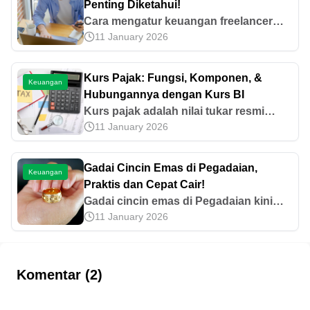
Penting Diketahui!
Cara mengatur keuangan freelancer
11 January 2026
dapat dilakukan dengan menyusun
anggaran, menjaga pengeluaran, dan
diversifikasi gaji. Ketahui selengkapnya
Kurs Pajak: Fungsi, Komponen, &
Keuangan
di sini!
Hubungannya dengan Kurs BI
Kurs pajak adalah nilai tukar resmi
11 January 2026
antara mata uang asing dengan Rupiah
yang ditetapkan pemerintah. Simak
terkait fungsi dan komponennya di
Gadai Cincin Emas di Pegadaian,
Keuangan
artikel ini!
Praktis dan Cepat Cair!
Gadai cincin emas di Pegadaian kini
11 January 2026
makin mudah. Simak syarat, cara
pengajuan, hingga simulasinya agar
kamu bisa mendapatkan dana cepat
secara tepat.
Komentar (2)