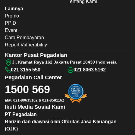
Tentang Kami
Lainnya
Promo
PPID
Event
Cara Pembayaran
Report Vulnerability
Kantor Pusat Pegadaian
Jl. Kramat Raya 162 Jakarta Pusat 10430 Indonesia
021 3155 550
021 8063 5162
Pegadaian
Call Center
1500 569
atau
021-80635162
&
021-8581162
Ikuti Media Sosial Kami
PT Pegadaian
Berizin dan diawasi oleh Otoritas Jasa Keuangan
(OJK)