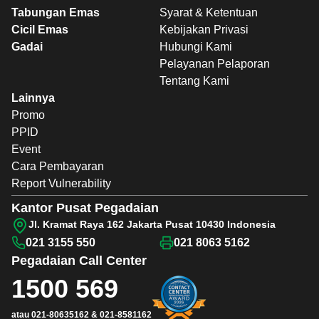
Tabungan Emas
Syarat & Ketentuan
Cicil Emas
Kebijakan Privasi
Gadai
Hubungi Kami
Pelayanan Pelaporan
Tentang Kami
Lainnya
Promo
PPID
Event
Cara Pembayaran
Report Vulnerability
Kantor Pusat Pegadaian
Jl. Kramat Raya 162 Jakarta Pusat 10430 Indonesia
021 3155 550
021 8063 5162
Pegadaian
Call Center
1500 569
atau
021-80635162
&
021-8581162