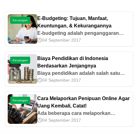
E-Budgeting: Tujuan, Manfaat,
Keuangan
Keuntungan, & Kekurangannya
E-budgeting adalah penganggaran
04 September 2017
yang dilakukan secara digital. Cari tahu
tentang definisi, tujuan, manfaat,
keuntungan, dan kekurangannya di
Biaya Pendidikan di Indonesia
Keuangan
artikel ini!
Berdasarkan Jenjangnya
Biaya pendidikan adalah salah satu
04 September 2017
kebutuhan prioritas dalam manajemen
keuangan rumah tangga. Yuk, cari tahu
estimasi biaya pendidikan di sini!
Cara Melaporkan Penipuan Online Agar
Keuangan
Uang Kembali, Catat!
Ada beberapa cara melaporkan
04 September 2017
penipuan online agar uang kembali
yang bisa kamu coba, seperti melapor
ke bank. Temukan cara lengkapnya di