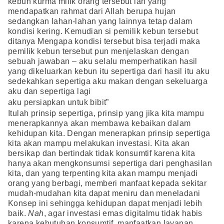
kebun kurma milik orang tersebut lah yang
mendapatkan rahmat dari Allah berupa hujan
sedangkan lahan-lahan yang lainnya tetap dalam
kondisi kering. Kemudian si pemilik kebun tersebut
ditanya Mengapa kondisi tersebut bisa terjadi maka
pemilik kebun tersebut pun menjelaskan dengan
sebuah jawaban – aku selalu memperhatikan hasil
yang dikeluarkan kebun itu sepertiga dari hasil itu aku
sedekahkan sepertiga aku makan dengan sekeluarga
aku dan sepertiga lagi
aku persiapkan untuk bibit”
Itulah prinsip sepertiga, prinsip yang jika kita mampu
menerapkannya akan membawa kebaikan dalam
kehidupan kita. Dengan menerapkan prinsip sepertiga
kita akan mampu melakukan investasi. Kita akan
bersikap dan bertindak tidak konsumtif karena kita
hanya akan mengkonsumsi sepertiga dari penghasilan
kita, dan yang terpenting kita akan mampu menjadi
orang yang berbagi, memberi manfaat kepada sekitar
mudah-mudahan kita dapat meniru dan meneladani
Konsep ini sehingga kehidupan dapat menjadi lebih
baik.
Nah
, agar investasi emas digitalmu tidak habis
karena kebutuhan konsumtif, manfaatkan layanan