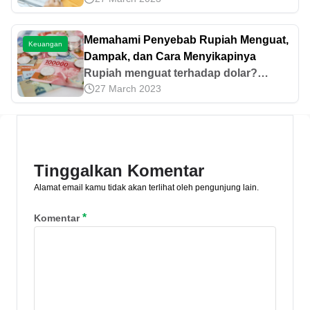
cara pengurusan di BPN, hingga
rincian biaya terbaru di sini!
Memahami Penyebab Rupiah Menguat,
Keuangan
Dampak, dan Cara Menyikapinya
Rupiah menguat terhadap dolar?
27 March 2023
Pahami penyebab rupiah menguat,
dampaknya bagi ekonomi, serta
strategi keuangan yang tepat di tengah
perubahan kurs.
Tinggalkan Komentar
Alamat email kamu tidak akan terlihat oleh pengunjung lain.
*
Komentar