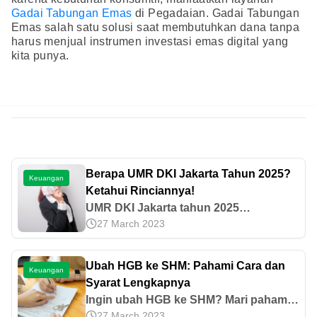
Gadai Tabungan Emas
di Pegadaian. Gadai Tabungan
Emas salah satu solusi saat membutuhkan dana tanpa
harus menjual instrumen investasi emas digital yang
kita punya.
Berapa UMR DKI Jakarta Tahun 2025?
Keuangan
Ketahui Rinciannya!
UMR DKI Jakarta tahun 2025
27 March 2023
mengalami kenaikan sebesar 6,5% dari
tahun sebelumnya. Simak informasi
selengkapnya di sini.
Ubah HGB ke SHM: Pahami Cara dan
Keuangan
Syarat Lengkapnya
Ingin ubah HGB ke SHM? Mari pahami
27 March 2023
panduan lengkapnya mulai dari syarat,