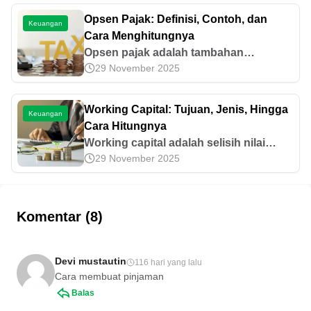
melaporkannya di artikel ini
Opsen Pajak: Definisi, Contoh, dan
Keuangan
Cara Menghitungnya
Opsen pajak adalah tambahan
29 November 2025
pungutan pajak yang dibayarkan
bersama pajak utama. Simak
penjelasan tentang opsen pajak,
Working Capital: Tujuan, Jenis, Hingga
Keuangan
contoh, dan besarannya di sini.
Cara Hitungnya
Working capital adalah selisih nilai
29 November 2025
antara aset yang dimiliki perusahaan
saat ini dengan liabilitasnya. Cari tahu
tujuan, jenis, hingga cara hitungnya di
sini!
Komentar (8)
Devi mustautin
116 hari yang lalu
Cara membuat pinjaman
Balas