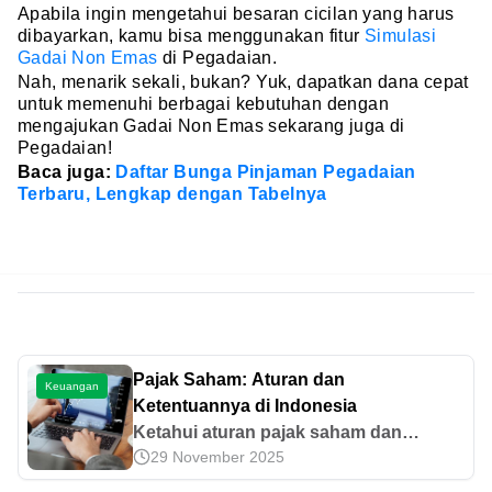
Apabila ingin mengetahui besaran cicilan yang harus
dibayarkan, kamu bisa menggunakan fitur
Simulasi
Gadai Non Emas
di Pegadaian.
Nah, menarik sekali, bukan? Yuk, dapatkan dana cepat
untuk memenuhi berbagai kebutuhan dengan
mengajukan Gadai Non Emas sekarang juga di
Pegadaian!
Baca juga:
Daftar Bunga Pinjaman Pegadaian
Terbaru, Lengkap dengan Tabelnya
Pajak Saham: Aturan dan
Keuangan
Ketentuannya di Indonesia
Ketahui aturan pajak saham dan
29 November 2025
pelaporan dalam SPT tahunan,
termasuk aturan, tarif, dan cara