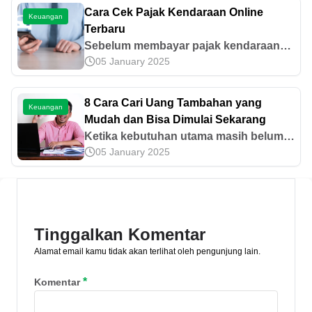
lain. Inilah pembahasan selengkapnya!
Cara Cek Pajak Kendaraan Online
Keuangan
Terbaru
Sebelum membayar pajak kendaraan
05 January 2025
bermotor, ketahui dulu besar nilainya.
Mari kenali cara cek pajak kendaraan
bermotor secara online di sini.
8 Cara Cari Uang Tambahan yang
Keuangan
Mudah dan Bisa Dimulai Sekarang
Ketika kebutuhan utama masih belum
05 January 2025
terpenuhi, cobalah cara mendapatkan
penghasilan tambahan yang mudah
dilakukan. Mari simak selengkapnya di
sini.
Tinggalkan Komentar
Alamat email kamu tidak akan terlihat oleh pengunjung lain.
*
Komentar