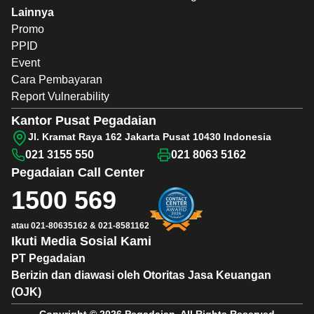
Lainnya
Promo
PPID
Event
Cara Pembayaran
Report Vulnerability
Kantor Pusat Pegadaian
Jl. Kramat Raya 162 Jakarta Pusat 10430 Indonesia
021 3155 550
021 8063 5162
Pegadaian
Call Center
1500 569
atau
021-80635162
&
021-8581162
Ikuti Media Sosial Kami
PT Pegadaian
Berizin dan diawasi oleh Otoritas Jasa Keuangan
(OJK)
Copyright © 2026 Pegadaian. All Rights Reserved