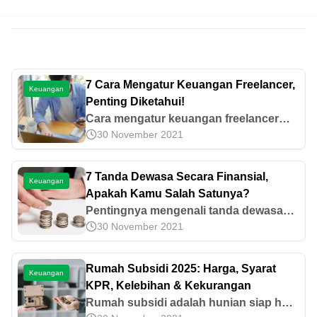
7 Cara Mengatur Keuangan Freelancer,
Keuangan
Penting Diketahui!
Cara mengatur keuangan freelancer
30 November 2021
dapat dilakukan dengan menyusun
anggaran, menjaga pengeluaran, dan
diversifikasi gaji. Ketahui selengkapnya
7 Tanda Dewasa Secara Finansial,
Keuangan
di sini!
Apakah Kamu Salah Satunya?
Pentingnya mengenali tanda dewasa
30 November 2021
finansial seseorang secara cermat,
baca artikel berikut, apakah ada
tandanya di kamu?
Rumah Subsidi 2025: Harga, Syarat
Keuangan
KPR, Kelebihan & Kekurangan
Rumah subsidi adalah hunian siap huni