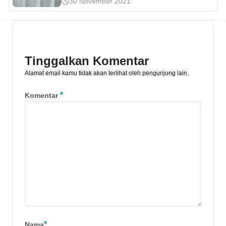
30 November 2021
yang layak bagi masyarakat dengan
penghasilan rendah. Yuk, ketahui
harga, syarat, kelebihan, dan
kekurangannya!
Tinggalkan Komentar
Alamat email kamu tidak akan terlihat oleh pengunjung lain.
*
Komentar
*
Nama