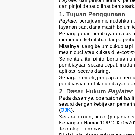
Paylater
dan pinjol memiliki per
dan pinjol dapat dilihat berdasar
1. Tujuan Penggunaan
Paylater
bertujuan memudahkan 
layanan saat dana masih belum te
Penangguhan pembayaran atas pem
memenuhi kebutuhan tanpa perl
Misalnya, uang belum cukup tapi 
mesin cuci atau kulkas di
e-comm
Sementara itu, pinjol bertujuan
pembiayaan secara cepat, mudah, 
aplikasi secara daring.
Sebagai contoh, pengajuan perm
pembiayaan untuk membayar biay
2. Dasar Hukum
Paylater
Pada dasarnya, operasional fasi
sesuai dengan kebijakan pemeri
(
OJK
).
Secara hukum, pinjol (pinjaman
o
Keuangan Nomor 10/POJK.05/202
Teknologi Informasi.