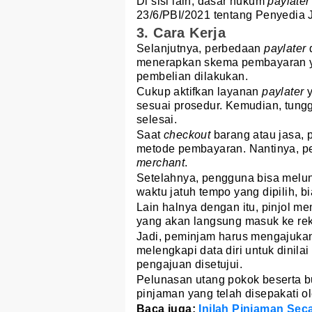
Di sisi lain, dasar hukum
paylater
23/6/PBI/2021 tentang Penyedia
3. Cara Kerja
Selanjutnya, perbedaan
paylater
menerapkan skema pembayaran yang
pembelian dilakukan.
Cukup aktifkan layanan
paylater
sesuai prosedur. Kemudian, tunggu
selesai.
Saat
checkout
barang atau jasa, 
metode pembayaran. Nantinya, 
merchant
.
Setelahnya, pengguna bisa melun
waktu jatuh tempo yang dipilih, bi
Lain halnya dengan itu, pinjol m
yang akan langsung masuk ke re
Jadi, peminjam harus mengajukan k
melengkapi data diri untuk dinila
pengajuan disetujui.
Pelunasan utang pokok beserta b
pinjaman yang telah disepakati o
Baca juga:
Inilah Pinjaman Sec