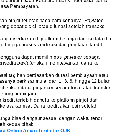
tercantum pada Peraturan Bank Indonesia Nomor
 Jasa Pembayaran.
dan pinjol terletak pada cara kerjanya.
Paylater
 dapat dicicil atau dilunasi setelah transaksi
yang disediakan di platform belanja dan isi data diri
 hingga proses verifikasi dan penilaian kredit
pengguna dapat memilih opsi
paylater
sebagai
penyedia
paylater
akan membayarkan dana ke
asi tagihan berdasarkan durasi pembiayaan atau
asanya berkisar mulai dari 1, 3, 6, hingga 12 bulan.
emberikan dana pinjaman secara tunai atau transfer
kening peminjam.
redit terlebih dahulu ke platform pinjol dan
i kelayakannya. Dana kredit akan cair setelah
unga bisa diangsur sesuai dengan waktu tenor
leh kedua pihak.
ara Online Aman Terdaftar OJK