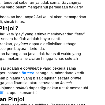
n tersebut sebenarnya tidak sama. Sayangnya,
nomi yang belum mengetahui perbedaan
paylater
mbedakan keduanya? Artikel ini akan memaparkan
i, simak terus.
Pinjol?
ari kata “
pay
” yang artinya membayar dan “
later
”
r
secara harfiah adalah bayar nanti.
rbankan,
paylater
dapat didefinisikan sebagai
ode pembayaran tertunda.
an barang atau jasa tidak harus di waktu yang
ngan mekanisme cicilan hingga lunas setelah
esar adalah
e-commerce
yang bekerja sama
 perusahaan
fintech
sebagai sumber dana kredit.
anan pinjaman yang bisa diajukan secara
online
ga jasa finansial atau perusahaan
fintech
.
(pinjaman
online
) dapat digunakan untuk memenuhi
if
maupun konsumtif.
an Pinjol