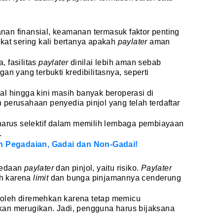
an finansial, keamanan termasuk faktor penting
kat sering kali bertanya apakah
paylater
aman
 fasilitas
paylater
dinilai lebih aman sebab
an yang terbukti kredibilitasnya, seperti
egal hingga kini masih banyak beroperasi di
perusahaan penyedia pinjol yang telah terdaftar
 harus selektif dalam memilih lembaga pembiayaan
.
an Pegadaian, Gadai dan Non-Gadai!
bedaan
paylater
dan pinjol, yaitu risiko.
Paylater
ah karena
limit
dan bunga pinjamannya cenderung
k boleh diremehkan karena tetap memicu
an merugikan. Jadi, pengguna harus bijaksana