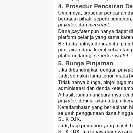
4. Prosedur Pencairan D
Umumnya, prosedur pencairan d
berbagai pihak, seperti pemohon,
paylater
, dan
merchant
.
Dana
paylater
pun hanya dapat di
platform belanja yang sama kare
Berbeda halnya dengan itu, pinjol
pencairan dana kredit sebab lang
platform daring, seperti
e-wallet
.
5. Bunga Pinjaman
Jika dibandingkan dengan
paylat
Jadi, semakin lama tenor, maka b
Tidak hanya bunga, pinjol juga m
administrasi dan denda keterlamb
Alhasil, jumlah angsurannya cend
paylater
, debitur akan tetap dik
Keterlambatan yang berlebihan b
seluruh penggunaan dana hingga r
SLIK OJK.
Jadi, bagi pemohon yang masih 
SLIK OJK, maka jawabannya adal