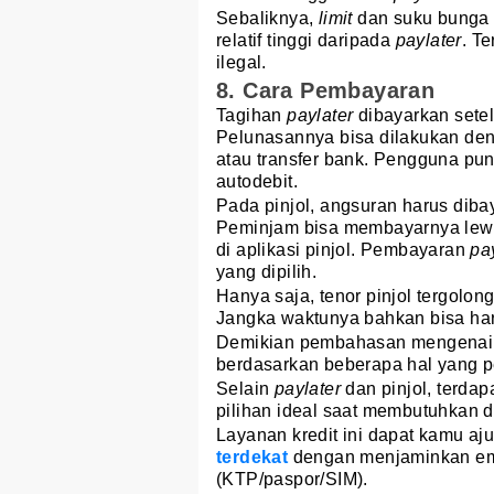
Sebaliknya,
limit
dan suku bunga p
relatif tinggi daripada
paylater
. T
ilegal.
8. Cara Pembayaran
Tagihan
paylater
dibayarkan sete
Pelunasannya bisa dilakukan deng
atau transfer bank. Pengguna pu
autodebit.
Pada pinjol, angsuran harus dibay
Peminjam bisa membayarnya lewat 
di aplikasi pinjol. Pembayaran
pa
yang dipilih.
Hanya saja, tenor pinjol tergolo
Jangka waktunya bahkan bisa har
Demikian pembahasan mengenai
berdasarkan beberapa hal yang p
Selain
paylater
dan pinjol, terdap
pilihan ideal saat membutuhkan 
Layanan kredit ini dapat kamu aj
terdekat
dengan menjaminkan emas
(KTP/paspor/SIM).