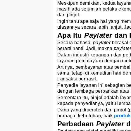
Meskipun demikian, kedua layana
masih ada sejumlah pelaku eko
dan pinjol.
Ingin tahu apa saja hal yang me
ulasannya secara lebih lanjut. Jad
Apa Itu
Paylater
dan 
Secara bahasa,
paylater
berasal d
berarti nanti. Jadi, makna
paylate
Dalam industri keuangan dan pe
layanan pembiayaan dengan met
Artinya, pembayaran atas pembeli
sama, tetapi di kemudian hari de
transaksi berhasil.
Penyedia layanan ini sebagian b
dengan lembaga perbankan atau
Sementara itu, pinjol adalah lay
kepada penyedianya, yaitu lemba
Dana yang diperoleh dari pinjol 
berbagai kebutuhan, baik
produkt
Perbedaan
Paylater
d