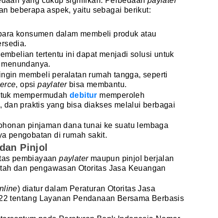
bedaan yang cukup signifikan. Perbedaan
paylater
kan beberapa aspek, yaitu sebagai berikut:
para konsumen dalam membeli produk atau
rsedia.
belian tertentu ini dapat menjadi solusi untuk
u menundanya.
ingin membeli peralatan rumah tangga, seperti
erce
, opsi
paylater
bisa membantu.
 untuk mempermudah
debitur
memperoleh
dan praktis yang bisa diakses melalui berbagai
ohonan pinjaman dana tunai ke suatu lembaga
a pengobatan di rumah sakit.
dan Pinjol
litas pembiayaan
paylater
maupun pinjol berjalan
ntah dan pengawasan Otoritas Jasa Keuangan
nline
) diatur dalam Peraturan Otoritas Jasa
2 tentang Layanan Pendanaan Bersama Berbasis