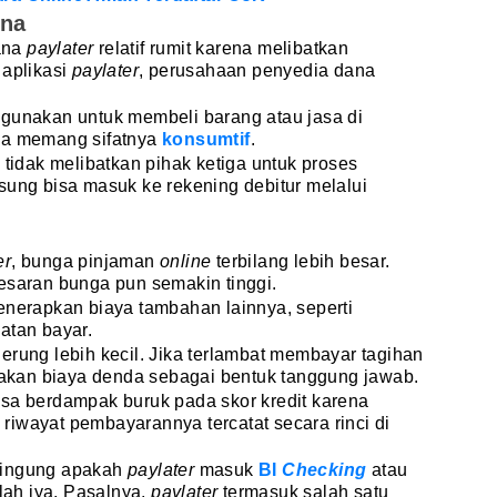
ana
ana
paylater
relatif rumit karena melibatkan
 aplikasi
paylater
, perusahaan penyedia dana
gunakan untuk membeli barang atau jasa di
na memang sifatnya
konsumtif
.
 tidak melibatkan pihak ketiga untuk proses
sung bisa masuk ke rekening debitur melalui
er
, bunga pinjaman
online
terbilang lebih besar.
esaran bunga pun semakin tinggi.
enerapkan biaya tambahan lainnya, seperti
atan bayar.
erung lebih kecil. Jika terlambat membayar tagihan
enakan biaya denda sebagai bentuk tanggung jawab.
isa berdampak buruk pada skor kredit karena
iwayat pembayarannya tercatat secara rinci di
bingung apakah
paylater
masuk
BI
Checking
atau
ah iya. Pasalnya,
paylater
termasuk salah satu