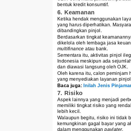
bentuk kredit konsumtif.
6. Keamanan
Ketika hendak menggunakan layan
yang harus diperhatikan. Masyara
dibandingkan pinjol.
Berdasarkan tingkat keamanannya,
dikelola oleh lembaga jasa keuang
multifinance
atau bank.
Sementara itu, aktivitas pinjol il
Indonesia meskipun ada sejumlah 
dan diawasi langsung oleh OJK.
Oleh karena itu, calon peminjam
yang menyediakan layanan pinjol
Baca juga:
Inilah Jenis Pinjam
7. Risiko
Aspek lainnya yang menjadi per
memiliki tingkat risiko yang rend
lebih kecil.
Walaupun begitu, risiko ini tida
kemungkinan gagal bayar yang ak
dalam menggunakan
paylater
.