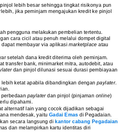
injol lebih besar sehingga tingkat risikonya pun
erlebih, jika peminjam mengajukan kredit ke pinjol
lah pengguna melakukan pembelian tertentu.
an cara cicil atau penuh melalui dompet digital
n dapat membayar via aplikasi
marketplace
atau
ar setelah dana kredit diterima oleh peminjam.
transfer bank, minimarket mitra, autodebit, atau
ylater
dan pinjol dilunasi sesuai durasi pembiayaan
ng lebih ketat apabila dibandingkan dengan
paylater
.
ian.
 perbedaan
paylater
dan pinjol (pinjaman
online
)
erlu dipahami.
at alternatif lain yang cocok dijadikan sebagai
dana mendesak, yaitu
Gadai Emas
di Pegadaian.
ukan secara langsung di
kantor cabang Pegadaian
 dan melampirkan kartu identitas diri