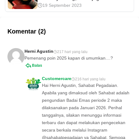
19 September 2023
menabung emas di Pegadaian.
Sebenarnya, apa saja keuntungan
menabung emas? Simak ulasannya di
sini.
Komentar (2)
Herni Agustin
217 hari yang lalu
Pemenang poin 2025 kapan di umumkan....?
Balas
Customercare
216 hari yang lalu
Hai Herni Agustin, Sahabat Pegadaian.
Apabila yang dimaksud oleh Sahabat adalah
pengundian Badai Emas periode 2 maka
dilaksanakan pada Januari 2026. Perihal
tanggalnya, silakan menunggu informasi
terbaru dan dapat melakukan pengecekan
secara berkala melalui Instagram
@sahabatpegadaian ya Sahabat. Semoga