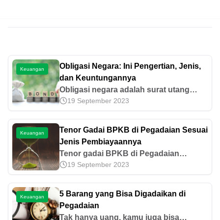
Obligasi Negara: Ini Pengertian, Jenis,
Keuangan
dan Keuntungannya
Obligasi negara adalah surat utang
19 September 2023
pemerintah yang menawarkan
pendapatan kupon dan risiko relatif
rendah. Simak jenis, manfaat,
Tenor Gadai BPKB di Pegadaian Sesuai
Keuangan
keuntungan, dan cara belinya.
Jenis Pembiayaannya
Tenor gadai BPKB di Pegadaian
19 September 2023
berbeda-beda sesuai dengan jenis
pembiayaan yang dipilih. Yuk, cari tahu
selengkapnya pada pembahasan ini!
5 Barang yang Bisa Digadaikan di
Keuangan
Pegadaian
Tak hanya uang, kamu juga bisa