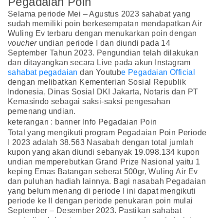
Pegadaian Poin
Selama periode Mei – Agustus 2023 sahabat yang
sudah memiliki poin berkesempatan mendapatkan Air
Wuling Ev terbaru dengan menukarkan poin dengan
voucher
undian periode I dan diundi pada 14
September Tahun 2023. Pengundian telah dilakukan
dan ditayangkan secara Live pada akun Instagram
sahabat pegadaian
dan Youtub
e Pegadaian Official
dengan melibatkan Kementerian Sosial Republik
Indonesia, Dinas Sosial DKI Jakarta, Notaris dan PT
Kemasindo sebagai saksi-saksi pengesahan
pemenang undian.
keterangan : banner Info Pegadaian Poin
Total yang mengikuti program Pegadaian Poin Periode
I 2023 adalah 38.563 Nasabah dengan total jumlah
kupon yang akan diundi sebanyak 19.098.134 kupon
undian memperebutkan Grand Prize Nasional yaitu 1
keping Emas Batangan seberat 500gr, Wuling Air Ev
dan puluhan hadiah lainnya. Bagi nasabah Pegadaian
yang belum menang di periode I ini dapat mengikuti
periode ke II dengan periode penukaran poin mulai
September – Desember 2023. Pastikan sahabat