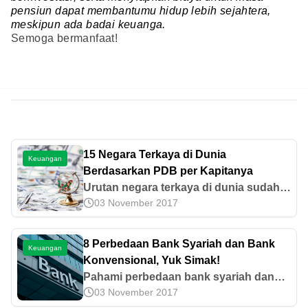
pensiun dapat membantumu hidup lebih sejahtera,
meskipun ada badai keuanga.
Semoga bermanfaat!
15 Negara Terkaya di Dunia
Keuangan
Berdasarkan PDB per Kapitanya
Urutan negara terkaya di dunia sudah
03 November 2017
diperbarui di tahun 2024 ini. Manakah
negara dengan PDB tertinggi? Yuk, cari
tahu selengkapnya di artikel ini!
8 Perbedaan Bank Syariah dan Bank
Keuangan
Konvensional, Yuk Simak!
Pahami perbedaan bank syariah dan
03 November 2017
bank konvensional dari prinsip, sistem,