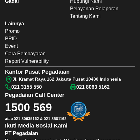
Gadai
Hubungi Kami
Pelayanan Pelaporan
Tentang Kami
Lainnya
Promo
PPID
Event
Cara Pembayaran
Report Vulnerability
Kantor Pusat Pegadaian
Jl. Kramat Raya 162 Jakarta Pusat 10430 Indonesia
021 3155 550
021 8063 5162
Pegadaian
Call Center
1500 569
atau
021-80635162
&
021-8581162
Ikuti Media Sosial Kami
PT Pegadaian