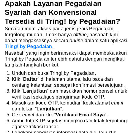
Apakah Layanan Pegadaian
Syariah dan Konvensional
Tersedia di Tring! by Pegadaian?
Secara umum, akses pada jenis-jenis Pegadaian
tergolong mudah. Tidak hanya
offline
, nasabah kini
dapat mengaksesnya secara
online
dalam satu aplikasi
Tring! by Pegadaian
.
Nasabah yang ingin bertransaksi dapat membuka akun
Tring! by Pegadaian terlebih dahulu dengan mengikuti
langkah-langkah berikut.
Unduh dan buka Tring! by Pegadaian.
Klik “
Daftar
” di halaman utama, lalu baca dan
centang ketentuan sebagai konfirmasi persetujuan.
Klik “
Lanjutkan
” dan masukkan nomor ponsel untuk
verifikasi sekaligus pengiriman kode OTP.
Masukkan kode OTP, kemudian ketik alamat
email
dan tekan ”
Lanjutkan
”.
Cek
email
dan klik “
Verifikasi Email Saya
”.
Ambil foto KTP sejelas mungkin dan tidak terpotong
agar verifikasi lancar.
Lengkapi pengisian informasi data diri, lalu klik