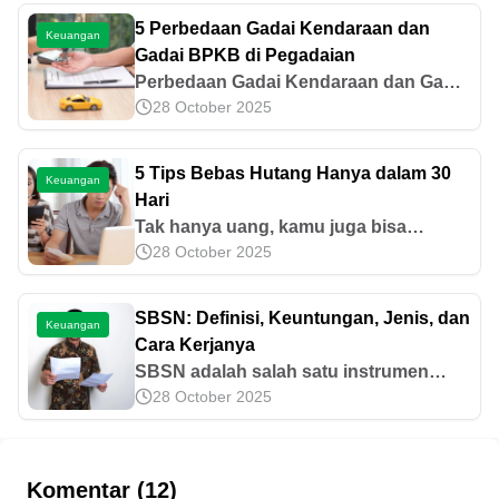
5 Perbedaan Gadai Kendaraan dan
Keuangan
Gadai BPKB di Pegadaian
Perbedaan Gadai Kendaraan dan Gadai
28 October 2025
BPKB di Pegadaian terletak pada jenis
jaminan, pencairan dana, hingga sistem
pembayaran. Simak penjelasannya di
5 Tips Bebas Hutang Hanya dalam 30
Keuangan
sini.
Hari
Tak hanya uang, kamu juga bisa
28 October 2025
menabung emas di Pegadaian.
Sebenarnya, apa saja keuntungan
menabung emas? Simak ulasannya di
SBSN: Definisi, Keuntungan, Jenis, dan
Keuangan
sini.
Cara Kerjanya
SBSN adalah salah satu instrumen
28 October 2025
investasi syariah yang dapat
memberikan imbal hasil kompetitif.
Pelajari keuntungan, jenis, dan cara
kerjanya di sini!
Komentar (12)