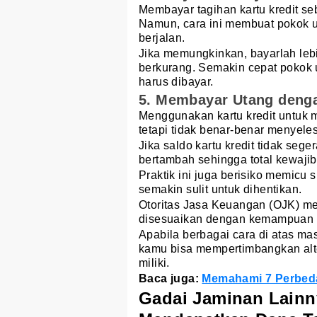
Membayar tagihan kartu kredit s
Namun, cara ini membuat pokok u
berjalan.
Jika memungkinkan, bayarlah leb
berkurang. Semakin cepat pokok u
harus dibayar.
5. Membayar Utang denga
Menggunakan kartu kredit untuk
tetapi tidak benar-benar menyele
Jika saldo kartu kredit tidak seg
bertambah sehingga total kewaji
Praktik ini juga berisiko memicu s
semakin sulit untuk dihentikan.
Otoritas Jasa Keuangan (OJK) me
disesuaikan dengan kemampuan m
Apabila berbagai cara di atas m
kamu bisa mempertimbangkan alt
miliki.
Baca juga:
Memahami 7 Perbeda
Gadai Jaminan Lainny