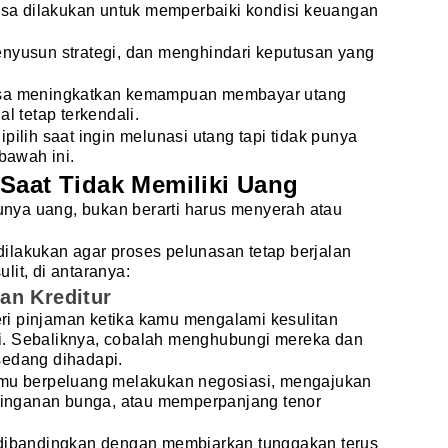
bisa dilakukan untuk memperbaiki kondisi keuangan
enyusun strategi, dan menghindari keputusan yang
bisa meningkatkan kemampuan membayar utang
l tetap terkendali.
pilih saat ingin melunasi utang tapi tidak punya
awah ini.
Saat Tidak Memiliki Uang
punya uang, bukan berarti harus menyerah atau
ilakukan agar proses pelunasan tetap berjalan
lit, di antaranya:
an Kreditur
i pinjaman ketika kamu mengalami kesulitan
i. Sebaliknya, cobalah menghubungi mereka dan
sedang dihadapi.
amu berpeluang melakukan negosiasi, mengajukan
eringanan bunga, atau memperpanjang tenor
tif dibandingkan dengan membiarkan tunggakan terus