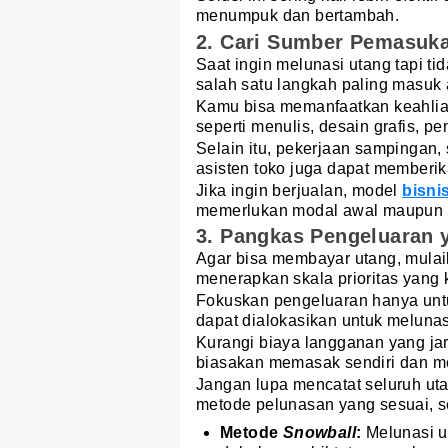
menumpuk dan bertambah.
2. Cari Sumber Pemasuk
Saat ingin melunasi utang tapi t
salah satu langkah paling masuk 
Kamu bisa memanfaatkan keahlia
seperti menulis, desain grafis, 
Selain itu, pekerjaan sampingan,
asisten toko juga dapat member
Jika ingin berjualan, model
bisni
memerlukan modal awal maupun s
3. Pangkas Pengeluaran 
Agar bisa membayar utang, mulai
menerapkan skala prioritas yang k
Fokuskan pengeluaran hanya untu
dapat dialokasikan untuk melunas
Kurangi biaya langganan yang jar
biasakan memasak sendiri dan 
Jangan lupa mencatat seluruh uta
metode pelunasan yang sesuai, se
Metode
Snowball
:
Melunasi u