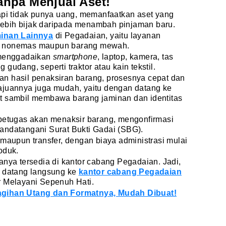
npa Menjual Aset!
api tidak punya uang, memanfaatkan aset yang
g lebih bijak daripada menambah pinjaman baru.
inan Lainnya
di Pegadaian, yaitu layanan
g nonemas maupun barang mewah.
 menggadaikan
smartphone
, laptop, kamera, tas
gudang, seperti traktor atau kain tekstil.
n hasil penaksiran barang, prosesnya cepat dan
ajuannya juga mudah, yaitu dengan datang ke
t sambil membawa barang jaminan dan identitas
 petugas akan menaksir barang, mengonfirmasi
andatangani Surat Bukti Gadai (SBG).
 maupun transfer, dengan biaya administrasi mulai
oduk.
anya tersedia di kantor cabang Pegadaian. Jadi,
a datang langsung ke
kantor cabang Pegadaian
r Melayani Sepenuh Hati.
agihan Utang dan Formatnya, Mudah Dibuat!