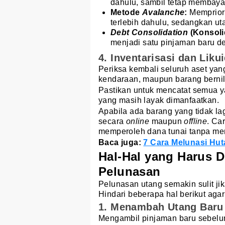
dahulu, sambil tetap membaya
Metode
Avalanche
:
Memprior
terlebih dahulu, sedangkan ut
Debt Consolidation
(Konsoli
menjadi satu pinjaman baru de
4. Inventarisasi dan Liku
Periksa kembali seluruh aset yang
kendaraan, maupun barang bernila
Pastikan untuk mencatat semua y
yang masih layak dimanfaatkan.
Apabila ada barang yang tidak l
secara
online
maupun
offline
. Ca
memperoleh dana tunai tanpa me
Baca juga:
7 Cara Melunasi Hut
Hal-Hal yang Harus D
Pelunasan
Pelunasan utang semakin sulit ji
Hindari beberapa hal berikut aga
1. Menambah Utang Baru
Mengambil pinjaman baru sebelu