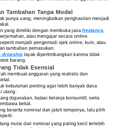
an Tambahan Tanpa Modal
idak punya uang, meningkatkan penghasilan menjadi
akal.
n yang dimiliki dengan membuka jasa
freelance
,
penerjemahan, atau mengajar secara
online
.
 seperti menjadi pengemudi ojek
online
, kurir, atau
ikan tambahan pemasukan.
s
dropship
layak dipertimbangkan karena tidak
tok barang.
yang Tidak Esensial
lah membuat anggaran yang realistis dan
etat.
k kebutuhan penting agar lebih banyak dana
i utang.
ang digunakan, batasi belanja konsumtif, serta
membawa bekal.
ng beserta nominal dan jatuh temponya, lalu pilih
perti:
tang mulai dari nominal yang paling kecil terlebih