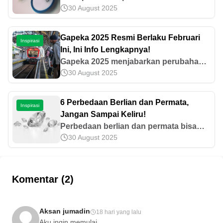
30 August 2025
dunia untuk pertunangan maupun
pernikahan dengan harga yang
beragam. Untuk informasi
Gapeka 2025 Resmi Berlaku Februari
Inspirasi
selengkapnya, simak di sini!
Ini, Ini Info Lengkapnya!
Gapeka 2025 menjabarkan perubahan
30 August 2025
pada KAJJ, Commuter Lokal, dan
Whoosh serta peningkatan kecepatan
waktu tempuh. Simak informasinya di
6 Perbedaan Berlian dan Permata,
Inspirasi
sini!
Jangan Sampai Keliru!
Perbedaan berlian dan permata bisa
30 August 2025
terlihat melalui beberapa hal, seperti
warna, harga, dan keawetannya. Yuk,
cari tahu perbedaan lainnya dalam
artikel ini!
Komentar (2)
Aksan jumadin
18 hari yang lalu
Aku ingin memulai