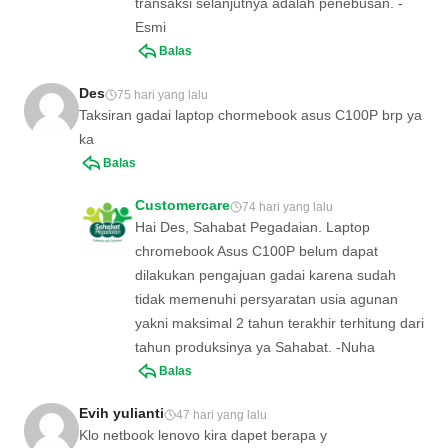
transaksi selanjutnya adalah penebusan. -
Esmi
Balas
Des
75 hari yang lalu
Taksiran gadai laptop chormebook asus C100P brp ya
ka
Balas
Customercare
74 hari yang lalu
Hai Des, Sahabat Pegadaian. Laptop
chromebook Asus C100P belum dapat
dilakukan pengajuan gadai karena sudah
tidak memenuhi persyaratan usia agunan
yakni maksimal 2 tahun terakhir terhitung dari
tahun produksinya ya Sahabat. -Nuha
Balas
Evih yulianti
47 hari yang lalu
Klo netbook lenovo kira dapet berapa y