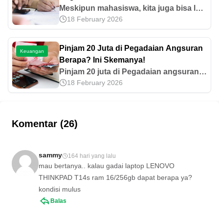
Meskipun mahasiswa, kita juga bisa lho
18 February 2026
melakukan pengecekan atau financial
check up. Cek caranya di artikel
berikut!
Pinjam 20 Juta di Pegadaian Angsuran
Keuangan
Berapa? Ini Skemanya!
Pinjam 20 juta di Pegadaian angsuran
18 February 2026
berapa? Simak dulu estimasi cicilan,
pilihan tenor, dan skema pembayaran
KUPEDES yang dicantumkan di sini.
Komentar (26)
sammy
164 hari yang lalu
mau bertanya.. kalau gadai laptop LENOVO
THINKPAD T14s ram 16/256gb dapat berapa ya?
kondisi mulus
Balas