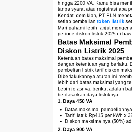
hingga 2200 VA. Kamu bisa menikm
tanpa syarat atau registrasi apa p
Kendati demikian, PT PLN meneta
setiap pembelian
token listrik
set
Mari pahami lebih lanjut mengena
periode diskon listrik 2025 di baw
Batas Maksimal Pemb
Diskon Listrik 2025
Ketentuan batas maksimal pembelia
dengan ketentuan yang berlaku. D
pembelian listrik tarif diskon ma
Diberlakukannya aturan ini membu
lebih dari batas maksimal yang te
Lebih jelasnya, berikut adalah ba
berdasarkan daya listriknya:
1. Daya 450 VA
Batas maksimal pembeliannya
Tarif listrik Rp415 per kWh x
Diskon maksimalnya (50%) ada
2. Daya 900 VA