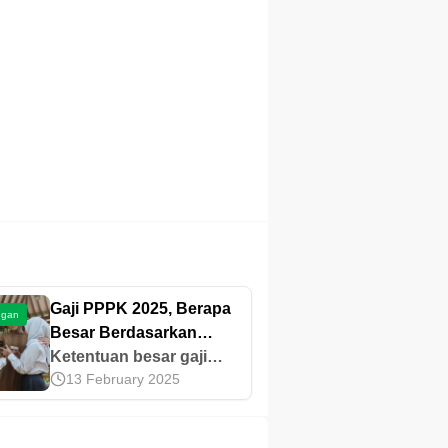
Gaji PPPK 2025, Berapa
ngan
Besar Berdasarkan
Golongannya?
Ketentuan besar gaji
13 February 2025
PPPK 2025 masih
didasarkan pada Perpres
No. 11 Tahun 2024. Mari