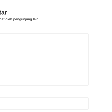
bung
contoh pembagian
ender
anggaran, dan tips
tar
mempraktikkannya
hat oleh pengunjung lain.
bersama Tabungan
Emas Pegadaian.