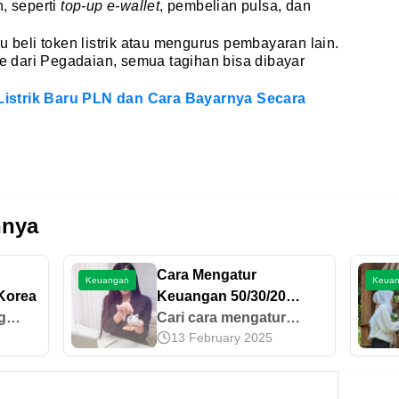
, seperti
top-up e-wallet
, pembelian pulsa, dan
erlu beli token listrik atau mengurus pembayaran lain.
 dari Pegadaian, semua tagihan bisa dibayar
istrik Baru PLN dan Cara Bayarnya Secara
nnya
Cara Mengatur
Keuangan
Keua
 Korea
Keuangan 50/30/20
g
Beserta Contoh
Cari cara mengatur
13 February 2025
ang
Hitungannya
keuangan 50 30 20 agar
finansial lebih tertata?
, di
Simak panduan lengkap,