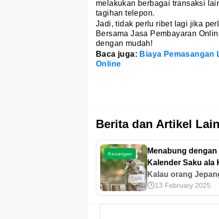
melakukan berbagai transaksi lain
tagihan telepon.
Jadi, tidak perlu ribet lagi jika p
Bersama Jasa Pembayaran Online
dengan mudah!
Baca juga:
Biaya Pemasangan L
Online
Berita dan Artikel Lai
Menabung dengan
Keuangan
Kalender Saku ala
Kalau orang Jepan
13 February 2025
punya Kakeibo, or
Indonesia punya
celengan ayam jago