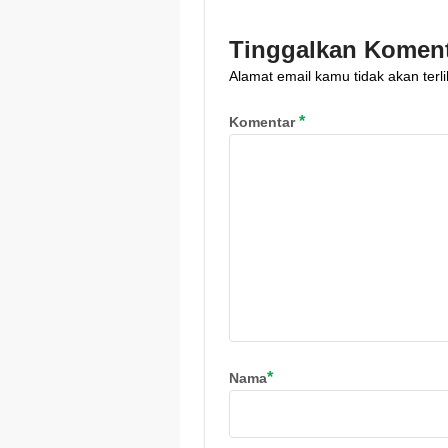
Korea orang mena
dengan metode kal
Tinggalkan Komen
saku.
Alamat email kamu tidak akan terli
*
Komentar
*
Nama