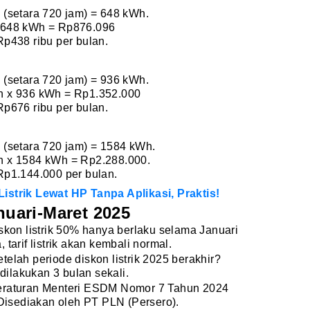
(setara 720 jam) = 648 kWh.
 x 648 kWh = Rp876.096
p438 ribu per bulan.
(setara 720 jam) = 936 kWh.
kWh x 936 kWh = Rp1.352.000
p676 ribu per bulan.
(setara 720 jam) = 1584 kWh.
kWh x 1584 kWh = Rp2.288.000.
p1.144.000 per bulan.
istrik Lewat HP Tanpa Aplikasi, Praktis!
anuari-Maret 2025
iskon listrik 50% hanya berlaku selama Januari
tarif listrik akan kembali normal.
setelah periode diskon listrik 2025 berakhir?
 dilakukan 3 bulan sekali.
Peraturan Menteri ESDM Nomor 7 Tahun 2024
 Disediakan oleh PT PLN (Persero).