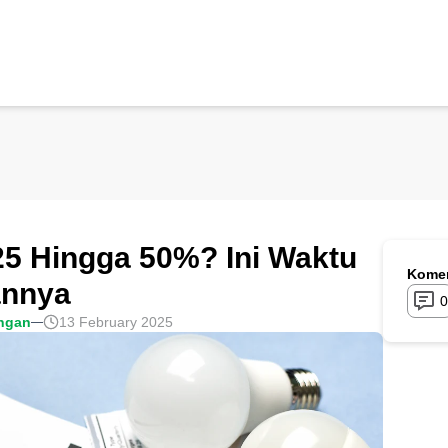
025 Hingga 50%? Ini Waktu
Komen
annya
0
ngan
13 February 2025