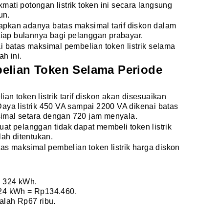
ati potongan listrik token ini secara langsung
un.
pkan adanya batas maksimal tarif diskon dalam
iap bulannya bagi pelanggan prabayar.
i batas maksimal pembelian token listrik selama
ah ini.
elian Token Selama Periode
n token listrik tarif diskon akan disesuaikan
aya listrik 450 VA sampai 2200 VA dikenai batas
ksimal setara dengan 720 jam menyala.
at pelanggan tidak dapat membeli token listrik
lah ditentukan.
tas maksimal pembelian token listrik harga diskon
 324 kWh.
 324 kWh = Rp134.460.
lah Rp67 ribu.