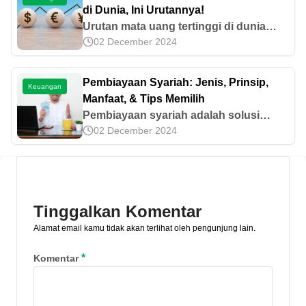
di Dunia, Ini Urutannya!
Urutan mata uang tertinggi di dunia
02 December 2024
selalu berubah karena kurs atau nilai
tukar yang fluktuatif. Ingin tahu daftar
yang terkini? Cek selengkapnya di sini!
Pembiayaan Syariah: Jenis, Prinsip,
Keuangan
Manfaat, & Tips Memilih
Pembiayaan syariah adalah solusi
02 December 2024
pendanaan yang amanah, adil, serta
bebas dari riba. Simak informasi
lengkap terkait jenis, prinsip, hingga
manfaat di sini!
Tinggalkan Komentar
Alamat email kamu tidak akan terlihat oleh pengunjung lain.
*
Komentar