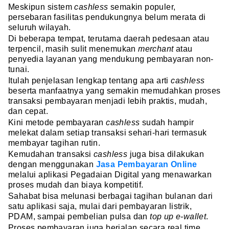
Meskipun sistem
cashless
semakin populer,
persebaran fasilitas pendukungnya belum merata di
seluruh wilayah.
Di beberapa tempat, terutama daerah pedesaan atau
terpencil, masih sulit menemukan
merchant
atau
penyedia layanan yang mendukung pembayaran non-
tunai.
Itulah penjelasan lengkap tentang apa arti
cashless
beserta manfaatnya yang semakin memudahkan proses
transaksi pembayaran menjadi lebih praktis, mudah,
dan cepat.
Kini metode pembayaran
cashless
sudah hampir
melekat dalam setiap transaksi sehari-hari termasuk
membayar tagihan rutin.
Kemudahan transaksi
cashless
juga bisa dilakukan
dengan menggunakan
Jasa Pembayaran Online
melalui aplikasi Pegadaian Digital yang menawarkan
proses mudah dan biaya kompetitif.
Sahabat bisa melunasi berbagai tagihan bulanan dari
satu aplikasi saja, mulai dari pembayaran listrik,
PDAM, sampai pembelian pulsa dan
top up e-wallet
.
Proses pembayaran juga berjalan secara real time,