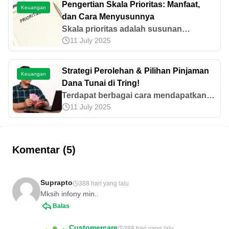
Pengertian Skala Prioritas: Manfaat,
Keuangan
ini!
dan Cara Menyusunnya
Skala prioritas adalah susunan
11 July 2025
pemenuhan kebutuhan sesuai dengan
kepentingannya. Mari pahami
pengertian, manfaat, dan cara
Strategi Perolehan & Pilihan Pinjaman
Keuangan
menyusunnya di artikel ini.
Dana Tunai di Tring!
Terdapat berbagai cara mendapatkan
11 July 2025
pinjaman dana tunai, seperti
menggadaikan barang hingga
memanfaatkan fintech. Simak informasi
selengkapnya di artikel ini!
Komentar (5)
Suprapto
388 hari yang lalu
Mksih infony min..
Balas
Customercare
388 hari yang lalu