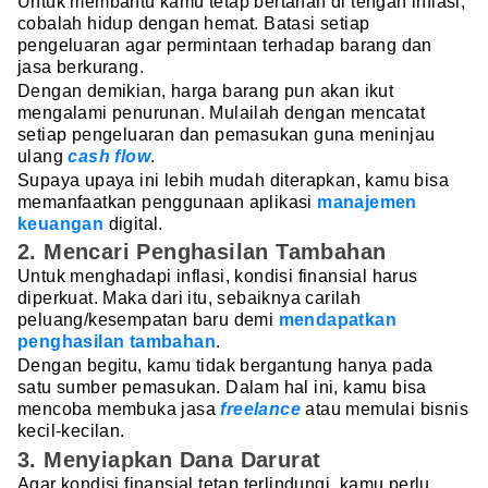
Untuk membantu kamu tetap bertahan di tengah inflasi,
cobalah hidup dengan hemat. Batasi setiap
pengeluaran agar permintaan terhadap barang dan
jasa berkurang.
Dengan demikian, harga barang pun akan ikut
mengalami penurunan. Mulailah dengan mencatat
setiap pengeluaran dan pemasukan guna meninjau
ulang
cash flow
.
Supaya upaya ini lebih mudah diterapkan, kamu bisa
memanfaatkan penggunaan aplikasi
manajemen
keuangan
digital.
2. Mencari Penghasilan Tambahan
Untuk menghadapi inflasi, kondisi finansial harus
diperkuat. Maka dari itu, sebaiknya carilah
peluang/kesempatan baru demi
mendapatkan
penghasilan tambahan
.
Dengan begitu, kamu tidak bergantung hanya pada
satu sumber pemasukan. Dalam hal ini, kamu bisa
mencoba membuka jasa
freelance
atau memulai bisnis
kecil-kecilan.
3. Menyiapkan Dana Darurat
Agar kondisi finansial tetap terlindungi, kamu perlu