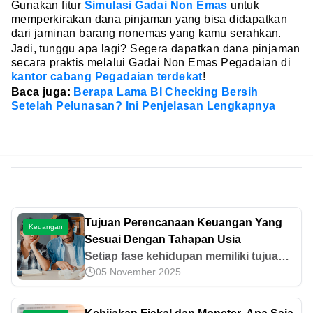
Gunakan fitur
Simulasi Gadai Non Emas
untuk
memperkirakan dana pinjaman yang bisa didapatkan
dari jaminan barang nonemas yang kamu serahkan.
Jadi, tunggu apa lagi? Segera dapatkan dana pinjaman
secara praktis melalui Gadai Non Emas Pegadaian di
kantor cabang Pegadaian terdekat
!
Baca juga:
Berapa Lama BI Checking Bersih
Setelah Pelunasan? Ini Penjelasan Lengkapnya
Tujuan Perencanaan Keuangan Yang
Keuangan
Sesuai Dengan Tahapan Usia
Setiap fase kehidupan memiliki tujuan
05 November 2025
keuangannya masing-masing. Tujuan
keuangan usia 25 tahun tentu tidak bisa
disamakan dengan yang usianya