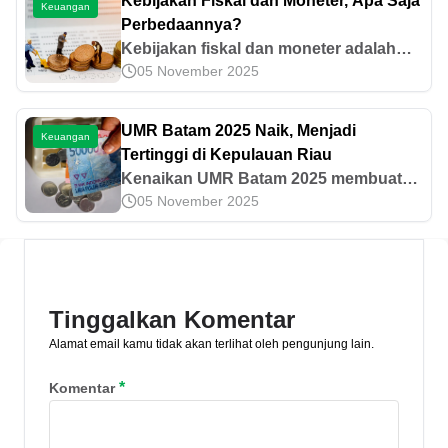
Kebijakan Fiskal dan Moneter, Apa Saja
Keuangan
sudah 40 tahun.
Perbedaannya?
Kebijakan fiskal dan moneter adalah
05 November 2025
instrumen penting dalam
perekonomian. Apa saja pengertian,
perbedaan, dan contohnya?
UMR Batam 2025 Naik, Menjadi
Keuangan
Tertinggi di Kepulauan Riau
Kenaikan UMR Batam 2025 membuat
05 November 2025
kota ini memiliki UMR tertinggi di
Kepulauan Riau Simak informasi
detailnya di sini.
Tinggalkan Komentar
Alamat email kamu tidak akan terlihat oleh pengunjung lain.
*
Komentar