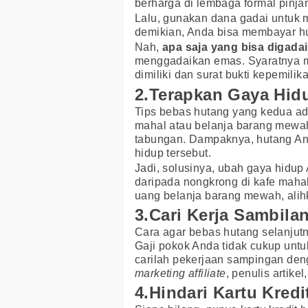
berharga di lembaga formal pinj
Lalu, gunakan dana gadai untuk m
demikian, Anda bisa membayar hu
Nah,
apa saja yang bisa digada
menggadaikan emas. Syaratnya 
dimiliki dan surat bukti kepemilika
2.Terapkan Gaya Hid
Tips bebas hutang yang kedua ad
mahal atau belanja barang mewah
tabungan. Dampaknya, hutang A
hidup tersebut.
Jadi, solusinya, ubah gaya hidup
daripada nongkrong di kafe mahal
uang belanja barang mewah, ali
3.Cari Kerja Sambila
Cara agar bebas hutang selanju
Gaji pokok Anda tidak cukup unt
carilah pekerjaan sampingan den
marketing affiliate
, penulis artike
4.Hindari Kartu Kredi