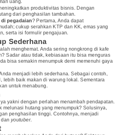
aman uang.
eningkatkan produktivitas bisnis. Dengan
tang dari penghasilan tambahan.
i di pegadaian
? Pertama, Anda dapat
mudah; cukup serahkan KTP dan KK, emas yang
n, serta isi formulir pengajuan.
up Sederhana
alah menghemat. Anda sering nongkrong di kafe
? Sadar atau tidak, kebiasaan itu bisa menguras
nda bisa semakin menumpuk demi memenuhi gaya
 Anda menjadi lebih sederhana. Sebagai contoh,
, lebih baik makan di warung lokal. Sementara
hkan untuk menabung.
n
tnya yakni dengan perlahan menambah pendapatan.
uk melunasi hutang yang menumpuk? Solusinya,
gan penghasilan tinggi. Contohnya, menjadi
l, dan
youtuber
.
t