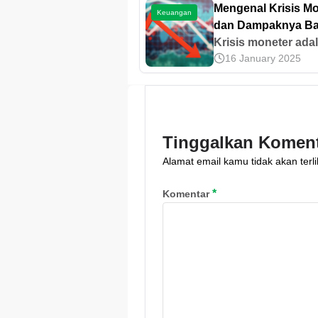
Mengenal Krisis M
Keuangan
dan Dampaknya Ba
Perekonomian
Krisis moneter ada
16 January 2025
situasi yang terjadi
sebuah negara
mengalami
ketidakstabilan ek
Pelajari penyebab 
Tinggalkan Komen
dampaknya pada
Alamat email kamu tidak akan terli
ekonomi di sini!
*
Komentar