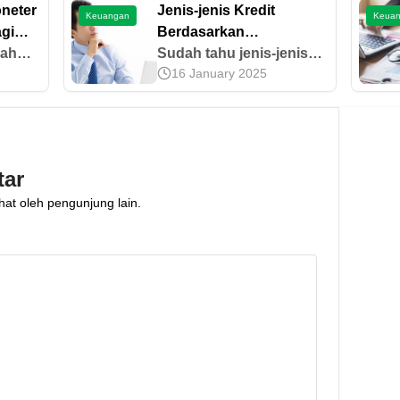
oneter
Jenis-jenis Kredit
Keuangan
Keua
gi
Berdasarkan
lah
Pengelompokannya
Sudah tahu jenis-jenis
16 January 2025
 ketika
kredit berdasarkan
pengelompokannya,
belum? Yuk, simak
onomi.
selengkapnya di sini!
dan
tar
hat oleh pengunjung lain.