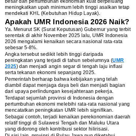
besar dan pertumbuhan ekonomian kuat berpeluang
meningkatkan upah minimum lebih tinggi asalkan tetap
mendekati KHL (Kebutuhan Hidup Layak).
Apakah UMR Indonesia 2026 Naik?
Ya. Menurut SK (Surat Keputusan) Gubernur yang terbit
serentak di akhir November 2025 lalu, UMR Indonesia
2026 mengalami kenaikan secara nasional rata-rata
sebesar 5-8%.
Angka tersebut sedikit lebih tinggi daripada
peningkatan yang terjadi di tahun sebelumnya (
UMR
2025
) dan menjadi angin segar di tengah laju inflasi
serta tekanan ekonomi sepanjang 2025.
Pemerintah berharap bahwa kebijakan yang telah
diambil dapat menjaga daya beli dan menjadi bagian
dari upaya perlindungan kesejahteraan pekerja.
Terdapat sejumlah provinsi di Indonesia dengan
pertumbuhan ekonomi melebihi rata-rata nasional yang
mencatatkan peningkatan UMR lebih signifikan.
Sebagai contoh, terjadi kenaikan perekonomian daerah
relatif tinggi di Sulawesi Tengah dan Maluku Utara
yang didorong oleh kontribusi sektor hilirisasi.
Di sisi lain, provinsi di Pulau Jawa pun diketahui