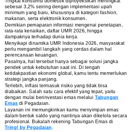
Tingkat konsumsi domestik diproyeksikan meningkat
sebesar 3,2% seiring dengan implementasi upah
minimum yang baru, khususnya di kategori
fashion
,
makanan, serta elektronik konsumen.
Demikian pemaparan informasi mengenai penetapan,
rata-rata kenaikan, daftar UMR 2026, hingga
dampaknya terhadap dunia kerja.
Menyikapi dinamika UMR Indonesia 2026, masyarakat
perlu mengambil langkah yang cerdas dalam hal
perencanaan keuangan.
Pasalnya, hal tersebut hanya sebagai solusi jangka
pendek untuk kebutuhan saat ini. Di tengah
ketidakpastian ekonomi global, kamu tentu memerlukan
strategi jangka panjang.
Terlebih, inflasi termasuk risiko yang tidak bisa
diabaikan. Salah satu cara efektif yang tepat, yaitu
dengan mulai berinvestasi emas melalui
Tabungan
Emas
di Pegadaian.
Layanan ini memungkinkan kamu menyimpan emas
dalam bentuk saldo yang nantinya akan dikelola secara
profesional. Bukalah rekening Tabungan Emas di
Tring! by Pegadaian
.