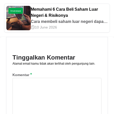
perhiasan, pahami dulu ciri, bahan, dan
kualitasnya agar tidak salah pilih di
Memahami 6 Cara Beli Saham Luar
Investasi
artikel ini!
Negeri & Risikonya
Cara membeli saham luar negeri dapat
10 June 2026
dilakukan dengan memilih broker
internasional, analisis saham, dan setor
modal. Ketahui selengkapnya di artikel
ini!
Tinggalkan Komentar
Alamat email kamu tidak akan terlihat oleh pengunjung lain.
*
Komentar