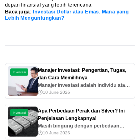
depan finansial yang lebih terencana.
Baca juga:
Investasi Dollar atau Emas, Mana yang
Lebih Menguntungkan?
Manajer Investasi: Pengertian, Tugas,
Investasi
dan Cara Memilihnya
Manajer investasi adalah individu atau
10 June 2026
instansi yang mengelola jalannya
aktivitas investasi klien. Ayo pelajari
lebih lanjut!
Apa Perbedaan Perak dan Silver? Ini
Investasi
Penjelasan Lengkapnya!
Masih bingung dengan perbedaan
10 June 2026
perak dan silver? Sebelum membeli