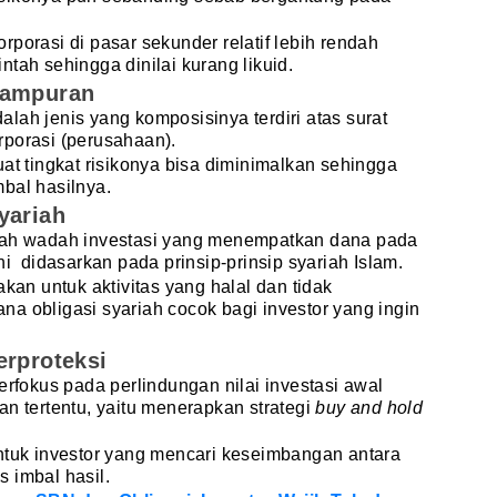
porasi di pasar sekunder relatif lebih rendah
tah sehingga dinilai kurang likuid.
Campuran
lah jenis yang komposisinya terdiri atas surat
rporasi (perusahaan).
at tingkat risikonya bisa diminimalkan sehingga
bal hasilnya.
yariah
alah wadah investasi yang menempatkan dana pada
ni didasarkan pada prinsip-prinsip syariah Islam.
akan untuk aktivitas yang halal dan tidak
a obligasi syariah cocok bagi investor yang ingin
erproteksi
erfokus pada perlindungan nilai investasi awal
an tertentu, yaitu menerapkan strategi
buy and hold
ntuk investor yang mencari keseimbangan antara
 imbal hasil.