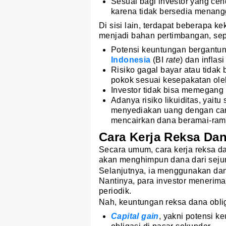
Sesuai bagi investor yang ce
karena tidak bersedia menanggu
Di sisi lain, terdapat beberapa k
menjadi bahan pertimbangan, sepe
Potensi keuntungan bergantun
Indonesia
(BI
rate
) dan inflas
Risiko gagal bayar atau tida
pokok sesuai kesepakatan oleh
Investor tidak bisa memegang 
Adanya risiko likuiditas, yaitu
menyediakan uang dengan cara 
mencairkan dana beramai-ram
Cara Kerja Reksa Dan
Secara umum, cara kerja reksa d
akan menghimpun dana dari sejuml
Selanjutnya, ia menggunakan dana
Nantinya, para investor menerima
periodik.
Nah, keuntungan reksa dana obliga
Capital gain
, yakni potensi k