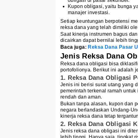
obligasi di pasar sekunder.
Kupon obligasi, yaitu bunga y
manajer investasi.
Setiap keuntungan berpotensi men
reksa dana yang telah dimiliki ole
Saat kinerja instrumen bagus da
dicairkan dapat bernilai lebih ting
Baca juga:
Reksa Dana Pasar U
Jenis Reksa Dana Obl
Reksa dana obligasi bisa diklasif
portofolionya. Berikut ini adalah j
1. Reksa Dana Obligasi 
Jenis ini berisi surat utang yang
pemerintah terkenal ramah untuk 
rendah dan aman.
Bukan tanpa alasan, kupon dan p
negara berlandaskan Undang-Und
kinerja reksa dana tetap tergantu
2. Reksa Dana Obligasi K
Jenis reksa dana obligasi ini dit
lebih tinggi. Hanya saja, tingka