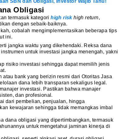
an SBN dan Obligasi, Investor Wajib Tahu!
ana Obligasi
kan termasuk kategori
high risk
high return
,
tikan dengan sebaik-baiknya.
gkah, cobalah mengimplementasikan beberapa tips
t ini.
perti jangka waktu yang dikehendaki. Reksa dana
n instrumen untuk investasi jangka menengah, yakni
dap risiko investasi sehingga dapat memilih jenis
at.
rm atau bank yang berizin resmi dari Otoritas Jasa
elolaan dana lebih transparan sekaligus legal.
s manajer investasi. Pastikan bahwa manajer
isten, dan profesional.
ai dari pembelian, penjualan, hingga
an kewajaran sehingga tidak memangkas imbal
eksa dana obligasi yang dipertimbangkan, termasuk
tahunannya untuk mengetahui jaminan kinerja di
obligasi, seperti alokasi aset, durasi obligasi,