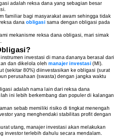
gasi adalah reksa dana yang sebagian besar
si.
m familiar bagi masyarakat awam sehingga tidak
reksa dana
obligasi
sama dengan obligasi pada
i mekanisme reksa dana obligasi, mari simak
.
bligasi?
 instrumen investasi di mana dananya berasal dari
kan dan dikelola oleh
manajer investasi
(MI).
 (sekitar 80%) diinvestasikan ke obligasi (surat
upun perusahaan (swasta) dengan jangka waktu
ligasi adalah nama lain dari reksa dana
ilah ini lebih berkembang dan populer di kalangan
if aman sebab memiliki risiko di tingkat menengah
vestor yang menghendaki stabilitas profit dengan
urat utang, manajer investasi akan melakukan
ing investor terlebih dahulu secara mendalam.