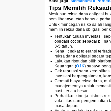
Baca juga:
Memahami 6 Perbeda
Tips Memilih Reksad
Meskipun reksa dana obligasi bu
pemilihannya tetap harus diperha
Untuk mencegah risiko salah lan
memilih reksa dana obligasi beriku
Tentukan tujuan investasi, se
obligasi cocok sebagai piliha
3-5 tahun.
Kenali tingkat toleransi terha
reksa dana obligasi secara tep
Lakukan riset dan pilih platfo
Keuangan (
OJK
) supaya peng
Cek reputasi serta kredibilita
investasi berpengalaman, kons
Cermati biaya reksa dana, mul
manajemennya untuk memastik
hasil terlalu besar.
Perhatikan kinerja historis r
volatilitas dan pengembalian 
masa depan.
Evaluasi portofolio reksa dana 