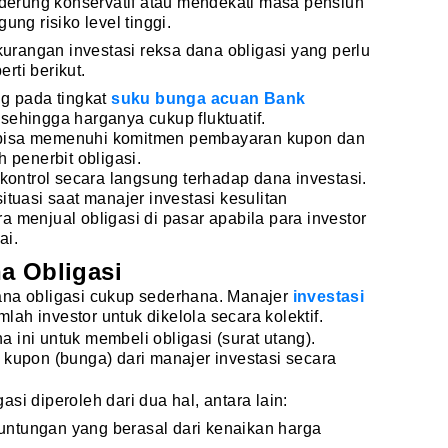
nderung konservatif atau mendekati masa pensiun
ng risiko level tinggi.
ekurangan investasi reksa dana obligasi yang perlu
rti berikut.
g pada tingkat
suku bunga acuan Bank
i sehingga harganya cukup fluktuatif.
k bisa memenuhi komitmen pembayaran kupon dan
 penerbit obligasi.
kontrol secara langsung terhadap dana investasi.
 situasi saat manajer investasi kesulitan
menjual obligasi di pasar apabila para investor
ai.
a Obligasi
ana obligasi cukup sederhana. Manajer
investasi
ah investor untuk dikelola secara kolektif.
 ini untuk membeli obligasi (surat utang).
 kupon (bunga) dari manajer investasi secara
si diperoleh dari dua hal, antara lain:
euntungan yang berasal dari kenaikan harga