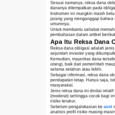
Sesuai namanya, reksa dana obli
dananya ditempatkan pada obliga
Instrumen ini mungkin masih belu
jarang yang menganggap bahwa 
umumnya.
Untuk membantu sahabat memaham
pembahasan dalam artikel berikut
Apa Itu Reksa Dana O
Reksa dana obligasi adalah jenis
sejumlah investor yang dikumpul
Kemudian, mayoritas dana tersebut
utang), baik dari pemerintah ma
selama setahun atau lebih.
Sebagai informasi, reksa dana ob
pendapatan tetap. Hanya saja, ist
masyarakat.
Jenis reksa dana ini dinilai relat
(moderat) sehingga cocok bagi in
risiko terukur.
Sebelum pengalokasian ke
aset
s
analisis profil risiko masing-mas