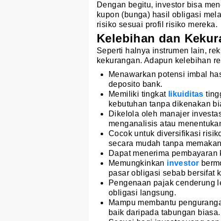
Dengan begitu, investor bisa me
kupon (bunga) hasil obligasi mela
risiko sesuai profil risiko mereka.
Kelebihan dan Kekur
Seperti halnya instrumen lain, r
kekurangan. Adapun kelebihan re
Menawarkan potensi imbal has
deposito bank.
Memiliki tingkat
likuiditas
ting
kebutuhan tanpa dikenakan bia
Dikelola oleh manajer investas
menganalisis atau menentukan 
Cocok untuk diversifikasi risi
secara mudah tanpa memakan
Dapat menerima pembayaran ku
Memungkinkan
investor
bermo
pasar obligasi sebab bersifat ko
Pengenaan pajak cenderung leb
obligasi langsung.
Mampu membantu pengurang
baik daripada tabungan biasa.