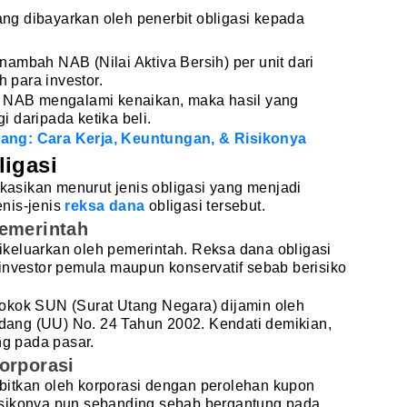
ang dibayarkan oleh penerbit obligasi kepada
ambah NAB (Nilai Aktiva Bersih) per unit dari
h para investor.
n NAB mengalami kenaikan, maka hasil yang
gi daripada ketika beli.
ang: Cara Kerja, Keuntungan, & Risikonya
igasi
ikasikan menurut jenis obligasi yang menjadi
enis-jenis
reksa dana
obligasi tersebut.
Pemerintah
 dikeluarkan oleh pemerintah. Reksa dana obligasi
investor pemula maupun konservatif sebab berisiko
okok SUN (Surat Utang Negara) dijamin oleh
ang (UU) No. 24 Tahun 2002. Kendati demikian,
ng pada pasar.
orporasi
erbitkan oleh korporasi dengan perolehan kupon
t risikonya pun sebanding sebab bergantung pada