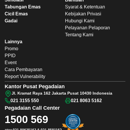
Tabungan Emas
Syarat & Ketentuan
Cicil Emas
Kebijakan Privasi
Gadai
Hubungi Kami
Pelayanan Pelaporan
Tentang Kami
Lainnya
Promo
PPID
Event
Cara Pembayaran
Report Vulnerability
Kantor Pusat Pegadaian
Jl. Kramat Raya 162 Jakarta Pusat 10430 Indonesia
021 3155 550
021 8063 5162
Pegadaian
Call Center
1500 569