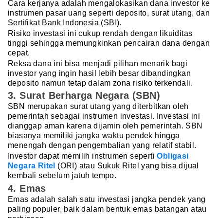
Cara kerjanya adalah mengalokasikan dana investor ke
instrumen pasar uang seperti deposito, surat utang, dan
Sertifikat Bank Indonesia (SBI).
Risiko investasi ini cukup rendah dengan likuiditas
tinggi sehingga memungkinkan pencairan dana dengan
cepat.
Reksa dana ini bisa menjadi pilihan menarik bagi
investor yang ingin hasil lebih besar dibandingkan
deposito namun tetap dalam zona risiko terkendali.
3. Surat Berharga Negara (SBN)
SBN merupakan surat utang yang diterbitkan oleh
pemerintah sebagai instrumen investasi. Investasi ini
dianggap aman karena dijamin oleh pemerintah. SBN
biasanya memiliki jangka waktu pendek hingga
menengah dengan pengembalian yang relatif stabil.
Investor dapat memilih instrumen seperti
Obligasi
Negara Ritel
(ORI) atau Sukuk Ritel yang bisa dijual
kembali sebelum jatuh tempo.
4. Emas
Emas adalah salah satu investasi jangka pendek yang
paling populer, baik dalam bentuk emas batangan atau