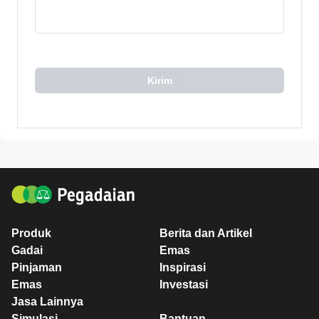
Kirim
Produk
Berita dan Artikel
Gadai
Emas
Pinjaman
Inspirasi
Emas
Investasi
Jasa Lainnya
Simulasi
Bantuan