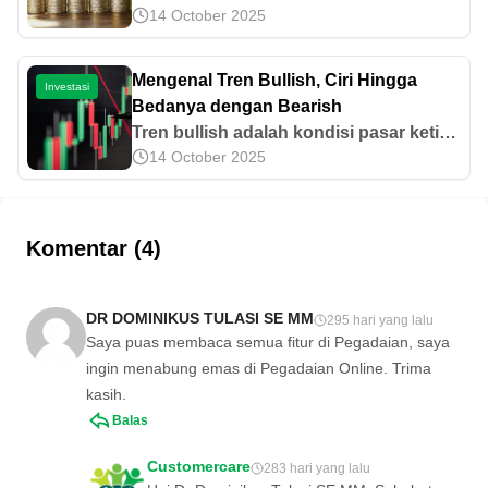
14 October 2025
arus kas saat ini dengan biaya investasi
yang dikeluarkan pada periode tertentu.
Yuk, pelajari cara menghitungnya di
Mengenal Tren Bullish, Ciri Hingga
Investasi
sini!
Bedanya dengan Bearish
Tren bullish adalah kondisi pasar ketika
14 October 2025
grafik menunjukkan pola menukik ke
atas. Ketahui ciri-ciri, cara identifikasi,
hingga bedanya dengan bearish di sini!
Komentar (4)
DR DOMINIKUS TULASI SE MM
295 hari yang lalu
Saya puas membaca semua fitur di Pegadaian, saya
ingin menabung emas di Pegadaian Online. Trima
kasih.
Balas
Customercare
283 hari yang lalu