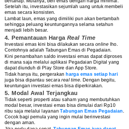
bertahap. Mulanya, beli emas dengan harga minimal.
Setelah itu, investasikan sejumlah uang untuk membeli
emas secara konsisten.
Lambat laun, emas yang dimiliki pun akan bertambah
sehingga peluang keuntungannya selama setahun
menjadi lebih besar.
4. Pemantauan Harga
Real Time
Investasi emas kini bisa dilakukan secara
online
lho.
Contohnya adalah Tabungan Emas di Pegadaian.
Kini penambahan saldo investasi emas dapat diproses
di mana saja melalui aplikasi Pegadaian Digital yang
dapat diunduh di Play Store dan App Store.
Tidak hanya itu, pergerakan
harga emas setiap hari
juga bisa dipantau secara
real time
. Dengan begitu,
keuntungan investasi emas bisa diperkirakan.
5. Modal Awal Terjangkau
Tidak seperti properti atau saham yang membutuhkan
modal besar, investasi emas bisa dimulai dari Rp10
ribu saja melalui layanan
Tabungan Emas Pegadaian
.
Cocok bagi pemula yang ingin mulai berinvestasi
dengan aman.
Jika perlu dana cepat,
Tabungan Emas juga dapat