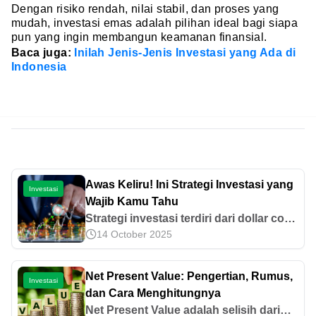
Dengan risiko rendah, nilai stabil, dan proses yang
mudah, investasi emas adalah pilihan ideal bagi siapa
pun yang ingin membangun keamanan finansial.
Baca juga:
Inilah Jenis-Jenis Investasi yang Ada di
Indonesia
Awas Keliru! Ini Strategi Investasi yang
Investasi
Wajib Kamu Tahu
Strategi investasi terdiri dari dollar cost
14 October 2025
averaging (DCA), value cost averaging
(VCA), average up, average down, dan
lainnya. Pelajari selengkapnya di sini!
Net Present Value: Pengertian, Rumus,
Investasi
dan Cara Menghitungnya
Net Present Value adalah selisih dari