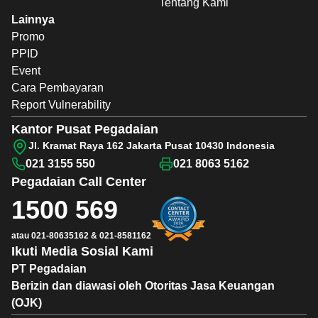
Tentang Kami
Lainnya
Promo
PPID
Event
Cara Pembayaran
Report Vulnerability
Kantor Pusat Pegadaian
Jl. Kramat Raya 162 Jakarta Pusat 10430 Indonesia
021 3155 550
021 8063 5162
Pegadaian
Call Center
1500 569
atau
021-80635162
&
021-8581162
Ikuti Media Sosial Kami
PT Pegadaian
Berizin dan diawasi oleh Otoritas Jasa Keuangan
(OJK)