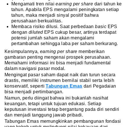
Mengamati tren nilai
earning per share
dari tahun ke
tahun. Apabila EPS mengalami peningkatan setiap
tahun, maka menjadi sinyal positif bahwa
perusahaan berkualitas.
Membaca risiko dilusi. Saat perbedaan
basic
EPS
dengan
diluted
EPS cukup besar, artinya terdapat
potensi jumlah saham akan mengalami
pertambahan sehingga laba per saham berkurang.
Kesimpulannya,
earning per share
memberikan
gambaran penting mengenai prospek perusahaan.
Memahami informasi ini bisa menjadi fundamental
dalam navigasi pasar modal.
Mengingat pasar saham dapat naik dan turun secara
drastis, memiliki instrumen bernilai stabil serta lebih
konservatif, seperti
Tabungan Emas
dari Pegadaian
bisa menjadi pertimbangan.
Namun, perlu diingat bahwa ini bukanlah nasihat
keuangan, tetapi untuk tujuan edukasi. Setiap
keputusan investasi tetap bergantung pada diri sendiri
dan menjadi tanggung jawab pribadi.
Tabungan Emas memungkinkan pembangunan fondasi
yang kokoh untuk melindungi nilai kekayaan dari