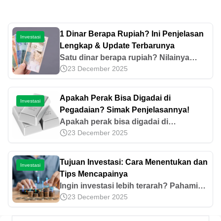
1 Dinar Berapa Rupiah? Ini Penjelasan
Investasi
Lengkap & Update Terbarunya
Satu dinar berapa rupiah? Nilainya
23 December 2025
sebenarnya bisa berubah-ubah. Mari
ketahui tentang besaran nilai dinar
terhadap rupiah di artikel ini.
Apakah Perak Bisa Digadai di
Investasi
Pegadaian? Simak Penjelasannya!
Apakah perak bisa digadai di
23 December 2025
Pegadaian? Temukan berbagai daftar
barang yang bisa digadaikan di
Pegadaian pada artikel ini!
Tujuan Investasi: Cara Menentukan dan
Investasi
Tips Mencapainya
Ingin investasi lebih terarah? Pahami
23 December 2025
cara menentukan tujuan investasi dan
langkah praktis untuk mencapainya