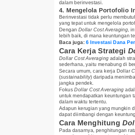
dalam berinvestasi.
4. Mengelola Portofolio 
Berinvestasi tidak perlu membut
yang tepat untuk mengelola portof
Dengan
Dollar Cost Averaging
, i
lebih baik, di mana keuntungan te
Baca juga:
6 Investasi Dana P
Cara Kerja Strategi
D
Dollar Cost Averaging
adalah stra
sederhana, yaitu menabung di be
Secara umum, cara kerja Dollar
C
(
sustainability
) daripada menimban
jangka pendek.
Fokus
Dollar Cost Averaging
adal
untuk mendapatkan keuntungan t
dalam waktu tertentu.
Adapun kerugian yang mungkin di
dapat diimbangi dengan keuntunga
Cara Menghitung
Dol
Pada dasarnya, penghitungan rata