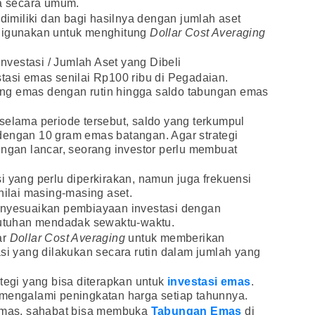
ya secara umum.
 dimiliki dan bagi hasilnya dengan jumlah aset
 digunakan untuk menghitung
Dollar Cost Averaging
 Investasi / Jumlah Aset yang Dibeli
tasi emas senilai Rp100 ribu di Pegadaian.
ng emas dengan rutin hingga saldo tabungan emas
selama periode tersebut, saldo yang terkumpul
dengan 10 gram emas batangan. Agar strategi
ngan lancar, seorang investor perlu membuat
i yang perlu diperkirakan, namun juga frekuensi
nilai masing-masing aset.
enyesuaikan pembiayaan investasi dengan
tuhan mendadak sewaktu-waktu.
ar
Dollar Cost Averaging
untuk memberikan
asi yang dilakukan secara rutin dalam jumlah yang
tegi yang bisa diterapkan untuk
investasi emas
.
 mengalami peningkatan harga setiap tahunnya.
 emas, sahabat bisa membuka
Tabungan Emas
di