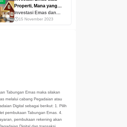
asi
Properti, Mana yang
Lebih Baik?
Investasi Emas dan
15 November 2023
investasi properti
memang populer di
kalangan masyarakat
bila dibandingkan
dengan jenis investasi
lainnya. Namun manakah
yang lebih cocok untuk
Anda? Saat ini,
kesadaran akan
pentingnya hari depan
sudah mulai tertanam di
engan Tabungan Emas maka silakan
benak banyak orang.
s melalui cabang Pegadaian atau
Demi masa depan yang
ian Digital sebagai berikut: 1. Pilih
nyaman, mereka pun
utlet pembukaan Tabungan Emas. 4.
sudah
mbayaran, pembukaan rekening akan
mempersiapkannya
egadaian Digital dan transaksi