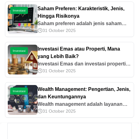
Saham Preferen: Karakteristik, Jenis,
Investasi
Hingga Risikonya
Saham preferen adalah jenis saham
31 October 2025
yang bisa memberikan prioritas lebih ke
pemiliknya atas aset dan laba
perusahaan. Simak informasi
Investasi Emas atau Properti, Mana
Investasi
selengkapnya di sini!
yang Lebih Baik?
Investasi Emas dan investasi properti
31 October 2025
memang populer di kalangan
masyarakat bila dibandingkan dengan
jenis investasi lainnya. Namun
Wealth Management: Pengertian, Jenis,
Investasi
manakah yang lebih cocok untuk
dan Keuntungannya
Anda? Saat ini, kesadaran akan
Wealth management adalah layanan
pentingnya hari depan sudah mulai
31 October 2025
oleh bank yang menyediakan jasa
tertanam di benak banyak orang. Demi
konsultasi terkait pengelolaan aset
masa depan yang nyaman, mereka pun
kekayaan. Simak jenis dan
sudah mempersiapkannya dengan
keuntungannya di sini!
cukup matang, salah satunya adalah