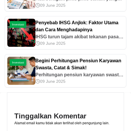
09 June 2025
harus diketahui, seperti saham biasa,
saham preferen, dan lain-lain. Yuk, cari
tahu informasi lebih lanjut di artikel ini!
Penyebab IHSG Anjlok: Faktor Utama
Investasi
dan Cara Menghadapinya
IHSG turun tajam akibat tekanan pasar
09 June 2025
dan panic selling. Cari tahu penyebab
IHSG anjlok dan langkah investasi yang
bisa dilakukan saat pasar bergejolak.
Begini Perhitungan Pensiun Karyawan
Investasi
Swasta, Catat & Simak!
Perhitungan pensiun karyawan swasta
09 June 2025
didasarkan pada undang-undang. Yuk,
simak cara hitung beserta cek saldo
dan tips menyiapkannya dalam artikel
ini!
Tinggalkan Komentar
Alamat email kamu tidak akan terlihat oleh pengunjung lain.