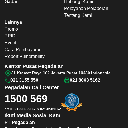
Gadai
Hubungi Kami
Pelayanan Pelaporan
Tentang Kami
Lainnya
Promo
PPID
Event
Cara Pembayaran
Report Vulnerability
Kantor Pusat Pegadaian
Jl. Kramat Raya 162 Jakarta Pusat 10430 Indonesia
021 3155 550
021 8063 5162
Pegadaian
Call Center
1500 569
atau
021-80635162
&
021-8581162
Ikuti Media Sosial Kami
PT Pegadaian