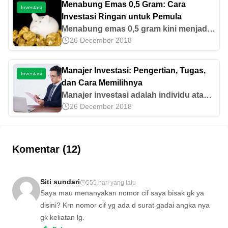
Menabung Emas 0,5 Gram: Cara
Investasi
dengan Sukses
Investasi Ringan untuk Pemula
Menabung emas 0,5 gram kini menjadi
26 December 2018
cara investasi yang lebih terjangkau.
Simak strategi, manfaat, dan tips
menabung emas secara konsisten
Manajer Investasi: Pengertian, Tugas,
Investasi
untuk pemula.
dan Cara Memilihnya
Manajer investasi adalah individu atau
26 December 2018
instansi yang mengelola jalannya
aktivitas investasi klien. Ayo pelajari
lebih lanjut!
Komentar (12)
Siti sundari
555 hari yang lalu
Saya mau menanyakan nomor cif saya bisak gk ya
disini? Krn nomor cif yg ada d surat gadai angka nya
gk keliatan lg.