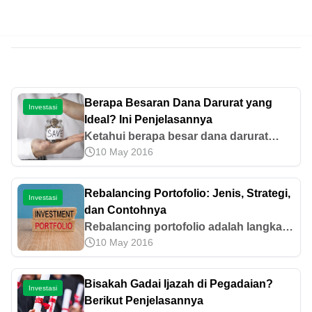
Berapa Besaran Dana Darurat yang
Investasi
Ideal? Ini Penjelasannya
Ketahui berapa besar dana darurat
10 May 2016
yang ideal sesuai kondisi keuanganmu
dan cara menghitung serta
menyiapkannya dengan tepat di sini.
Rebalancing Portofolio: Jenis, Strategi,
Investasi
dan Contohnya
Rebalancing portofolio adalah langkah
10 May 2016
untuk menyesuaikan aset investasi
agar tetap optimal. Simak jenis, waktu
terbaik, dan contoh penerapannya di
Bisakah Gadai Ijazah di Pegadaian?
Investasi
sini.
Berikut Penjelasannya