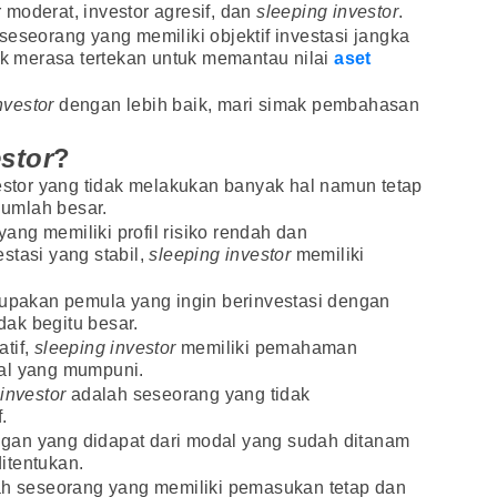
or moderat, investor agresif, dan
sleeping investor
.
seseorang yang memiliki objektif investasi jangka
dak merasa tertekan untuk memantau nilai
aset
nvestor
dengan lebih baik, mari simak pembahasan
stor
?
estor yang tidak melakukan banyak hal namun tetap
umlah besar.
 yang memiliki profil risiko rendah dan
stasi yang stabil,
sleeping investor
memiliki
.
rupakan pemula yang ingin berinvestasi dengan
ak begitu besar.
tif,
sleeping investor
memiliki pemahaman
al yang mumpuni.
investor
adalah seseorang yang tidak
.
gan yang didapat dari modal yang sudah ditanam
itentukan.
h seseorang yang memiliki pemasukan tetap dan