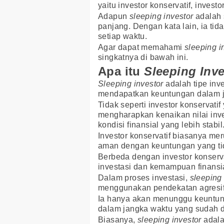
yaitu investor konservatif, invest
Adapun
sleeping investor
adalah 
panjang. Dengan kata lain, ia ti
setiap waktu.
Agar dapat memahami
sleeping i
singkatnya di bawah ini.
Apa itu
Sleeping Inve
Sleeping investor
adalah tipe inv
mendapatkan keuntungan dalam j
Tidak seperti investor konservatif
mengharapkan kenaikan nilai inve
kondisi finansial yang lebih stabil
Investor konservatif biasanya me
aman dengan keuntungan yang tid
Berbeda dengan investor konserva
investasi dan kemampuan finansi
Dalam proses investasi,
sleeping 
menggunakan pendekatan agresif
Ia hanya akan menunggu keuntun
dalam jangka waktu yang sudah d
Biasanya,
sleeping investor
adala