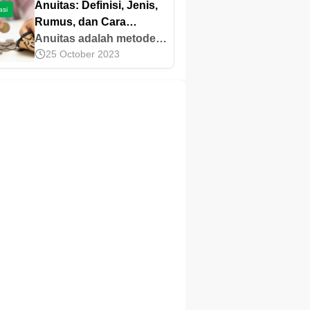
Anuitas: Definisi, Jenis,
asi
Rumus, dan Cara
Menghitungnya
Anuitas adalah metode
25 October 2023
pembayaran kredit
dengan cicilan tetap.
Pelajari jenis serta cara
menghitung bunga
anuitas pada artikel ini!