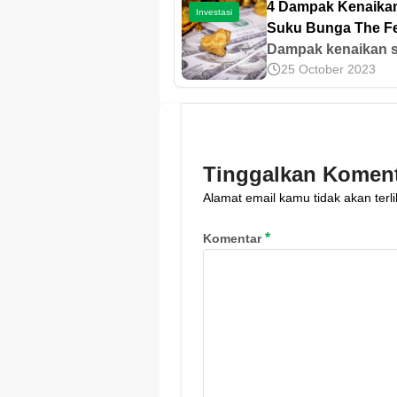
4 Dampak Kenaika
Investasi
Suku Bunga The F
Terhadap Emas, Ca
Dampak kenaikan 
25 October 2023
bunga The Fed ter
emas termasuk
signifikan, salah s
menurunkan harga
emas. Simak
Tinggalkan Komen
pembahasan
Alamat email kamu tidak akan terli
selengkapnya di sin
*
Komentar