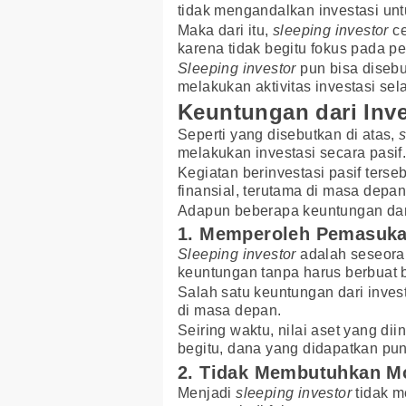
tidak mengandalkan investasi un
Maka dari itu,
sleeping investor
ce
karena tidak begitu fokus pada per
Sleeping investor
pun bisa disebut
melakukan aktivitas investasi se
Keuntungan dari Inve
Seperti yang disebutkan di atas,
s
melakukan investasi secara pasif
Kegiatan berinvestasi pasif terseb
finansial, terutama di masa depan
Adapun beberapa keuntungan dari 
1. Memperoleh Pemasuka
Sleeping investor
adalah seseora
keuntungan tanpa harus berbuat 
Salah satu keuntungan dari inves
di masa depan.
Seiring waktu, nilai aset yang d
begitu, dana yang didapatkan pun 
2. Tidak Membutuhkan M
Menjadi
sleeping investor
tidak m