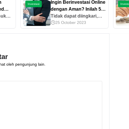
n
Ingin Berinvestasi Online
Investasi
Invest
ed
dengan Aman? Inilah 5
tat!
suku
Caranya!
Tidak dapat diingkari,
25 October 2023
hadap
perkembangan teknologi
internet berdampak pada
atunya
banyak aspek
kehidupan.
tar
hat oleh pengunjung lain.
i!