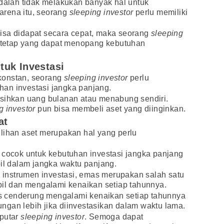
alah tidak melakukan banyak hal untuk
arena itu, seorang
sleeping investor
perlu memiliki
isa didapat secara cepat, maka seorang
sleeping
n tetap yang dapat menopang kebutuhan
tuk Investasi
konstan, seorang
sleeping investor
perlu
an investasi jangka panjang.
isihkan uang bulanan atau menabung sendiri.
g investor
pun bisa membeli aset yang diinginkan.
at
lihan aset merupakan hal yang perlu
 cocok untuk kebutuhan investasi jangka panjang
bil dalam jangka waktu panjang.
au instrumen investasi, emas merupakan salah satu
bil dan mengalami kenaikan setiap tahunnya.
mas cenderung mengalami kenaikan setiap tahunnya
ngan lebih jika diinvestasikan dalam waktu lama.
eputar
sleeping investor
. Semoga dapat