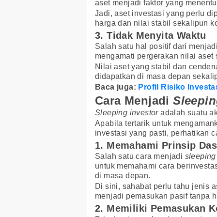
aset menjadi faktor yang menentuk
Jadi, aset investasi yang perlu d
harga dan nilai stabil sekalipun k
3. Tidak Menyita Waktu
Salah satu hal positif dari menjad
mengamati pergerakan nilai aset 
Nilai aset yang stabil dan cend
didapatkan di masa depan sekali
Baca juga:
Profil Risiko Inves
Cara Menjadi
Sleepin
Sleeping investor
adalah suatu ak
Apabila tertarik untuk mengaman
investasi yang pasti, perhatikan 
1. Memahami Prinsip Das
Salah satu cara menjadi
sleeping
untuk memahami cara berinvestas
di masa depan.
Di sini, sahabat perlu tahu jenis
menjadi pemasukan pasif tanpa h
2. Memiliki Pemasukan K