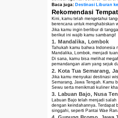
Baca juga:
Destinasi Liburan k
Rekomendasi Tempat 
Kini, kamu telah mengetahui tan
berencana untuk menghabiskan wa
Jika kamu ingin berlibur di tang
berikut ini wajib kamu sambangi!
1. Mandalika, Lombok
Tahukah kamu bahwa Indonesia mem
Mandalika, Lombok, menjadi tuan 
Di sana, kamu bisa melihat megah
pemandangan alam yang sejuk d
2. Kota Tua Semarang, J
Jika kamu menyukai destinasi wi
Semarang, Jawa Tengah. Kamu b
Sewu serta menikmati kuliner k
3. Labuan Bajo, Nusa Te
Labuan Bajo telah menjadi salah 
dengan keindahannya. Terdapat 
singgahi, seperti Pantai Wae Ra
4. Gunung Bromo, Jawa 