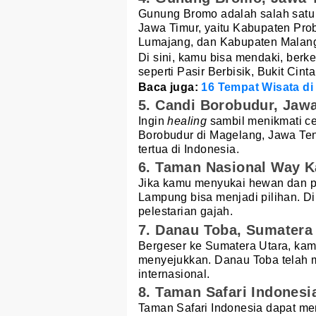
Gunung Bromo adalah salah satu 
Jawa Timur, yaitu Kabupaten Pro
Lumajang, dan Kabupaten Malan
Di sini, kamu bisa mendaki, berk
seperti Pasir Berbisik, Bukit Cint
Baca juga:
16 Tempat Wisata di
5. Candi Borobudur, Jaw
Ingin
healing
sambil menikmati ce
Borobudur di Magelang, Jawa Ten
tertua di Indonesia.
6. Taman Nasional Way 
Jika kamu menyukai hewan dan 
Lampung bisa menjadi pilihan. D
pelestarian gajah.
7. Danau Toba, Sumatera
Bergeser ke Sumatera Utara, ka
menyejukkan. Danau Toba telah me
internasional.
8. Taman Safari Indonesi
Taman Safari Indonesia dapat men