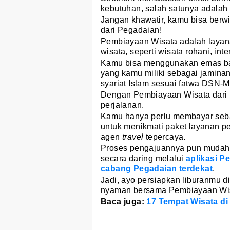
kebutuhan, salah satunya adalah
Jangan khawatir, kamu bisa ber
dari Pegadaian!
Pembiayaan Wisata adalah layan
wisata, seperti wisata rohani, int
Kamu bisa menggunakan emas ba
yang kamu miliki sebagai jamina
syariat Islam sesuai fatwa DSN-MU
Dengan Pembiayaan Wisata dari 
perjalanan.
Kamu hanya perlu membayar seba
untuk menikmati paket layanan pe
agen
travel
tepercaya.
Proses pengajuannya pun mudah
secara daring melalui
aplikasi P
cabang Pegadaian terdekat
.
Jadi, ayo persiapkan liburanmu 
nyaman bersama Pembiayaan Wis
Baca juga:
17 Tempat Wisata di