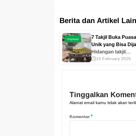
Berita dan Artikel Lai
7 Takjil Buka Puas
Inspirasi
Unik yang Bisa Dij
Inspirasi
Hidangan takjil
15 February 2025
merupakan salah s
menu khas di bula
Ramadan. Ingin ta
saja takjil buka pu
yang unik? Yuk, ce
Tinggalkan Komen
selengkapnya di art
Alamat email kamu tidak akan terli
ini!
*
Komentar