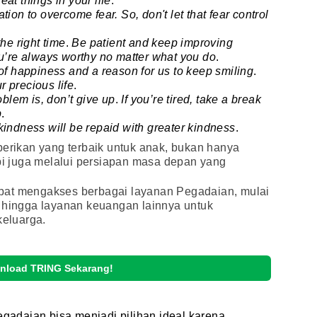
at things in your life
.
ion to overcome fear. So, don't let that fear control
he right time
.
Be patient and keep improving
ou’re always worthy no matter what you do
.
of happiness and a reason for us to keep smiling
.
ur precious life
.
oblem is, don’t give up
.
If you’re tired, take a break
p
.
kindness will be repaid with greater kindness
.
berikan yang terbaik untuk anak, bukan hanya
api juga melalui persiapan masa depan yang
pat mengakses berbagai layanan Pegadaian, mulai
, hingga layanan keuangan lainnya untuk
eluarga.
nload TRING Sekarang!
egadaian bisa menjadi pilihan ideal karena