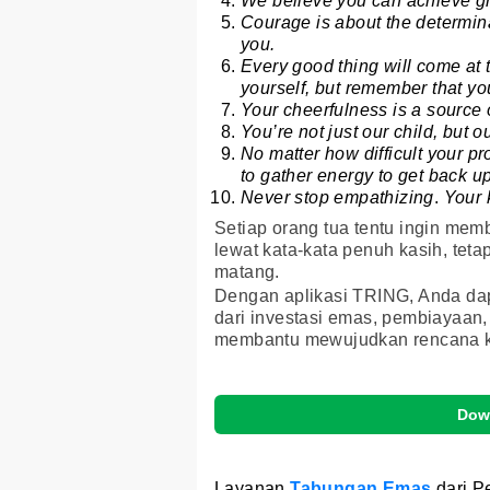
We believe you can achieve gre
Courage is about the determinat
you.
Every good thing will come at t
yourself, but remember that y
Your cheerfulness is a source 
You’re not just our child, but o
No matter how difficult your pr
to gather energy to get back u
Never stop empathizing
.
Your 
Setiap orang tua tentu ingin mem
lewat kata-kata penuh kasih, tet
matang.
Dengan aplikasi TRING, Anda da
dari investasi emas, pembiayaan
membantu mewujudkan rencana k
Dow
Layanan
Tabungan Emas
dari P