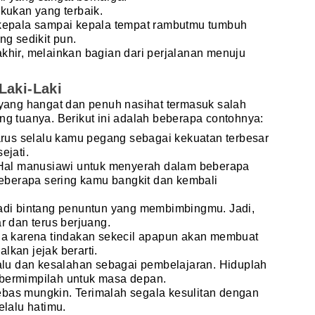
kukan yang terbaik.
 kepala sampai kepala tempat rambutmu tumbuh
ng sedikit pun.
khir, melainkan bagian dari perjalanan menuju
Laki-Laki
i yang hangat dan penuh nasihat termasuk salah
ang tuanya. Berikut ini adalah beberapa contohnya:
arus selalu kamu pegang sebagai kekuatan terbesar
ejati.
 Hal manusiawi untuk menyerah dalam beberapa
seberapa sering kamu bangkit dan kembali
adi bintang penuntun yang membimbingmu. Jadi,
r dan terus berjuang.
ia karena tindakan sekecil apapun akan membuat
kan jejak berarti.
lalu dan kesalahan sebagai pembelajaran. Hiduplah
an bermimpilah untuk masa depan.
bas mungkin. Terimalah segala kesulitan dengan
elalu hatimu.