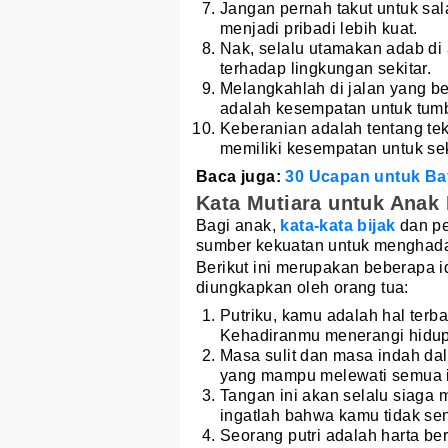
Jangan pernah takut untuk sa
menjadi pribadi lebih kuat.
Nak, selalu utamakan adab di a
terhadap lingkungan sekitar.
Melangkahlah di jalan yang be
adalah kesempatan untuk tum
Keberanian adalah tentang te
memiliki kesempatan untuk s
Baca juga:
30 Ucapan untuk Ba
Kata Mutiara untuk Anak
Bagi anak,
kata-kata bijak
dan pe
sumber kekuatan untuk menghada
Berikut ini merupakan beberapa 
diungkapkan oleh orang tua:
Putriku, kamu adalah hal terbai
Kehadiranmu menerangi hidup
Masa sulit dan masa indah dal
yang mampu melewati semua i
Tangan ini akan selalu siag
ingatlah bahwa kamu tidak send
Seorang putri adalah harta be