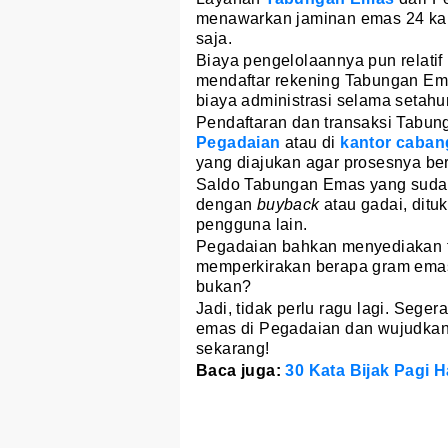
menawarkan jaminan emas 24 kar
saja.
Biaya pengelolaannya pun relatif 
mendaftar rekening Tabungan E
biaya administrasi selama setahu
Pendaftaran dan transaksi Tabun
Pegadaian
atau di
kantor caban
yang diajukan agar prosesnya ber
Saldo Tabungan Emas yang sudah 
dengan
buyback
atau gadai, dituk
pengguna lain.
Pegadaian bahkan menyediakan f
memperkirakan berapa gram emas 
bukan?
Jadi, tidak perlu ragu lagi. Se
emas di Pegadaian dan wujudkan 
sekarang!
Baca juga:
30 Kata Bijak Pagi 