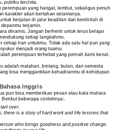
 putriku tercinta.
perempuan yang hangat, lembut, sekaligus penuh
an karakter akan bertahan selamanya.
untuk berjalan di jalur keadilan dan berdirilah di
a depanmu terjamin.
ara dinamis. Jangan berhenti untuk terus belajar
 mendukung setiap langkahmu.
r setiap hari untukmu. Tidak ada satu hal pun yang
syukur menjadi orang tuamu.
dalah perempuan terhebat yang pernah kami kenal.
 adalah matahari, bintang, bulan, dan semesta
yang bisa menggantikan kehadiranmu di kehidupan
Bahasa Inggris
tua pun bisa memberikan pesan atau kata mutiara
 Berikut beberapa contohnya:.
tart over
.
there is a story of hard work and life lessons that
 person who brings goodness and positive change
.