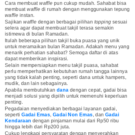
Cara membuat
waffle
pun cukup mudah. Sahabat bisa
membuat
waffle
di rumah dengan menggunakan tepung
waffle
instan.
Sajikan
waffle
dengan berbagai pilihan
topping
sesuai
selera agar dapat membuat takjil terasa semakin
istimewa di bulan Ramadan.
Itulah beberapa pilihan takjil buka puasa yang unik
untuk meramaikan bulan Ramadan. Adakah menu yang
menarik perhatian sahabat? Semoga daftar di atas
dapat memberikan inspirasi.
Selain mempersiapkan menu takjil puasa, sahabat
perlu memperhatikan kebutuhan rumah tangga lainnya
yang tidak kalah penting, seperti dana untuk hampers,
mudik, dan lain sebagainya.
Apabila membutuhkan
dana
dengan cepat, gadai bisa
menjadi solusi yang dipilih untuk memenuhi keperluan
penting.
Pegadaian menyediakan berbagai layanan gadai,
seperti
Gadai Emas
,
Gadai Non Emas
, dan
Gadai
Kendaraan
dengan pinjaman mulai dari Rp50 ribu
hingga lebih dari Rp200 juta.
Cukup lengkapi persyaratan dengan menyerahkan