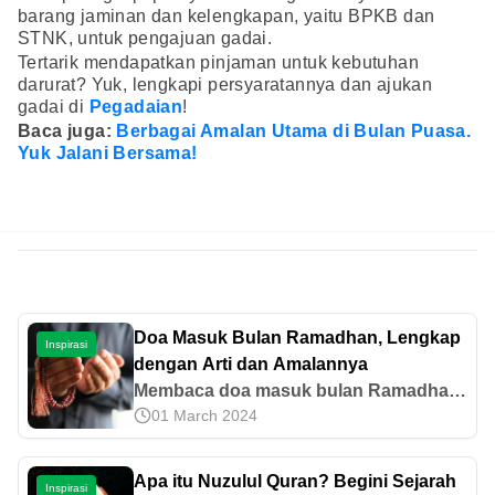
barang jaminan dan kelengkapan, yaitu BPKB dan
STNK, untuk pengajuan gadai.
Tertarik mendapatkan pinjaman untuk kebutuhan
darurat? Yuk, lengkapi persyaratannya dan ajukan
gadai di
Pegadaian
!
Baca juga:
Berbagai Amalan Utama di Bulan Puasa.
Yuk Jalani Bersama!
Doa Masuk Bulan Ramadhan, Lengkap
Inspirasi
dengan Arti dan Amalannya
Membaca doa masuk bulan Ramadhan
01 March 2024
adalah salah satu sunnah yang bisa
dilakukan umat Islam. Ketahui bacaan,
arti, hingga persiapannya di sini!
Apa itu Nuzulul Quran? Begini Sejarah
Inspirasi