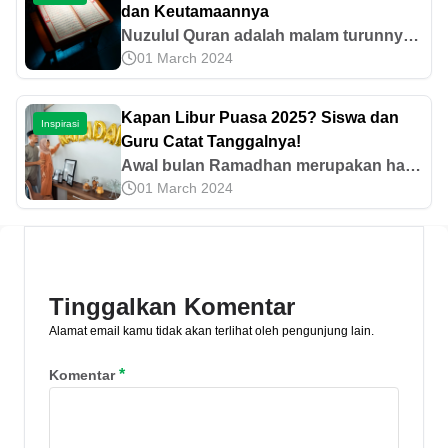
dan Keutamaannya
Nuzulul Quran adalah malam turunnya
01 March 2024
wahyu kepada Rasulullah SAW. Yuk,
ketahui sejarah dan keutamaannya di
sini.
Kapan Libur Puasa 2025? Siswa dan
Inspirasi
Guru Catat Tanggalnya!
Awal bulan Ramadhan merupakan hari
01 March 2024
libur untuk siswa dan guru. Lantas,
kapan libur puasa 2025? Cek kalender
Ramadhan 2025 kali ini dan catat
tanggalnya!
Tinggalkan Komentar
Alamat email kamu tidak akan terlihat oleh pengunjung lain.
*
Komentar