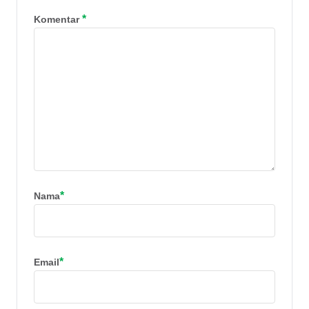
Cooks, dan Steve Jobs sukses berkat
*
Komentar
kerja keras dan disiplin. Anda tentu
[&hellip;]
*
Nama
*
Email