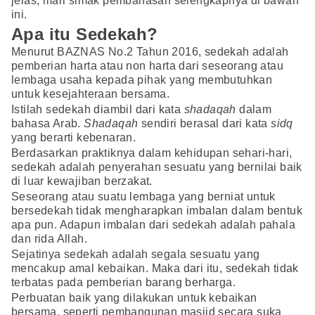
jelas, mari simak pembahasan selengkapnya di bawah
ini.
Apa itu Sedekah?
Menurut BAZNAS No.2 Tahun 2016, sedekah adalah
pemberian harta atau non harta dari seseorang atau
lembaga usaha kepada pihak yang membutuhkan
untuk kesejahteraan bersama.
Istilah sedekah diambil dari kata
shadaqah
dalam
bahasa Arab.
Shadaqah
sendiri berasal dari kata
sidq
yang berarti kebenaran.
Berdasarkan praktiknya dalam kehidupan sehari-hari,
sedekah adalah penyerahan sesuatu yang bernilai baik
di luar kewajiban berzakat.
Seseorang atau suatu lembaga yang berniat untuk
bersedekah tidak mengharapkan imbalan dalam bentuk
apa pun. Adapun imbalan dari sedekah adalah pahala
dan rida Allah.
Sejatinya sedekah adalah segala sesuatu yang
mencakup amal kebaikan. Maka dari itu, sedekah tidak
terbatas pada pemberian barang berharga.
Perbuatan baik yang dilakukan untuk kebaikan
bersama, seperti pembangunan masjid secara suka