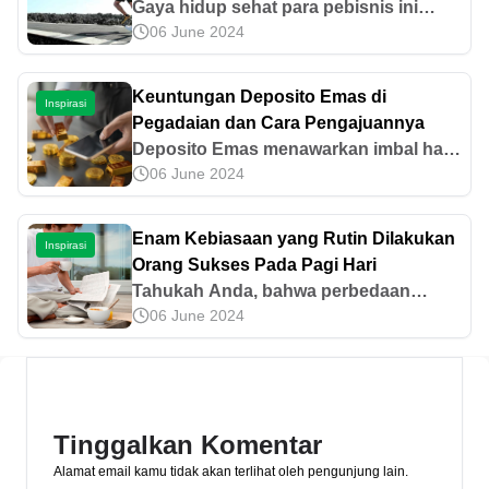
Gaya hidup sehat para pebisnis ini
06 June 2024
patut kita tiru. Mereka memiliki cara
masing-masing untuk hidup sehat
sehingga dapat terus bekerja dengan
Keuntungan Deposito Emas di
Inspirasi
lancar.
Pegadaian dan Cara Pengajuannya
Deposito Emas menawarkan imbal hasil
06 June 2024
rutin dalam bentuk gram emas. Simak
berbagai keuntungan Deposito Emas di
Pegadaian di sini!
Enam Kebiasaan yang Rutin Dilakukan
Inspirasi
Orang Sukses Pada Pagi Hari
Tahukah Anda, bahwa perbedaan
06 June 2024
antara orang sukses dengan yang tidak
terletak pada kebiasaan yang dilakukan
pada pagi hari? Tidak hanya bangun
pagi, tapi bagaimana kita mengisi waktu
setelahnya dengan aktivitas yang
Tinggalkan Komentar
produktif dan bermanfaat juga tak kalah
Alamat email kamu tidak akan terlihat oleh pengunjung lain.
penting. Bill Gates, Michelle Obama, Tim