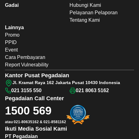
Gadai
Hubungi Kami
Pelayanan Pelaporan
Tentang Kami
Lainnya
Promo
PPID
Event
Cara Pembayaran
Report Vulnerability
Kantor Pusat Pegadaian
Jl. Kramat Raya 162 Jakarta Pusat 10430 Indonesia
021 3155 550
021 8063 5162
Pegadaian
Call Center
1500 569
atau
021-80635162
&
021-8581162
Ikuti Media Sosial Kami
PT Pegadaian