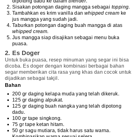
dipotong dadu ke dalam
blender
.
Sisakan potongan daging mangga sebagai
topping
.
Tambahkan es krim vanilla dan
whipped cream
ke
jus mangga yang sudah jadi.
Taburkan potongan daging buah mangga di atas
whipped cream
.
Jus mangga siap disajikan sebagai menu buka
puasa.
2. Es Doger
Untuk buka puasa, resep minuman yang segar ini bisa
dicoba. Es doger dengan kombinasi berbagai bahan
segar memberikan cita rasa yang khas dan cocok untuk
dijadikan sebagai takjil.
Bahan
200 gr daging kelapa muda yang telah dikeruk.
125 gr daging alpukat.
125 gr daging buah nangka yang telah dipotong
dadu.
100 gr tape singkong.
75 gr tape ketan hitam.
50 gr sagu mutiara, tidak harus satu warna.
Kombinasikan warna sesuai selera.