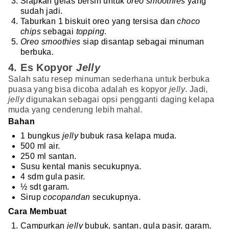
Siapkan gelas bersih untuk
oreo smoothies
yang
sudah jadi.
Taburkan 1 biskuit oreo yang tersisa dan
choco
chips
sebagai
topping
.
Oreo smoothies
siap disantap sebagai minuman
berbuka.
4. Es Kopyor
Jelly
Salah satu resep minuman sederhana untuk berbuka
puasa yang bisa dicoba adalah es kopyor
jelly
. Jadi,
jelly
digunakan sebagai opsi pengganti daging kelapa
muda yang cenderung lebih mahal.
Bahan
1 bungkus
jelly
bubuk rasa kelapa muda.
500 ml air.
250 ml santan.
Susu kental manis secukupnya.
4 sdm gula pasir.
½ sdt garam.
Sirup
cocopandan
secukupnya.
Cara Membuat
Campurkan
jelly
bubuk, santan, gula pasir, garam,