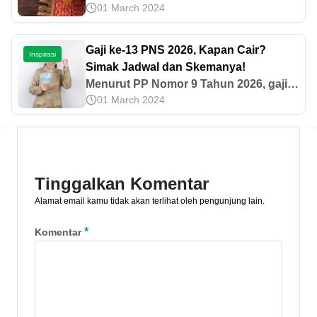
01 March 2024
ganda bagi Muslim yang melakukan
amalan baik di bulan Ramadhan. Apa
saja amalannya? Simak di sini.
Gaji ke-13 PNS 2026, Kapan Cair?
Inspirasi
Simak Jadwal dan Skemanya!
Menurut PP Nomor 9 Tahun 2026, gaji
01 March 2024
ke-13 PNS 2026 dibayarkan paling
cepat Juni 2026. Simak jadwal dan
skemanya pada artikel ini!
Tinggalkan Komentar
Alamat email kamu tidak akan terlihat oleh pengunjung lain.
*
Komentar