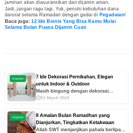
jaminan akan diasuransikan dan dijamin aman.
Jadi, jangan ragu lagi. Yuk, penuhi kebutuhan dana
darurat selama Ramadan dengan gadai di
Pegadaian
!
Baca juga:
12 Ide Bisnis Yang Bisa Kamu Mulai
Selama Bulan Puasa Dijamin Cuan
7 Ide Dekorasi Pernikahan, Elegan
Inspirasi
untuk Indoor & Outdoor
Masih bingung dengan dekorasi
01 March 2024
pernikahan? Cek beberapa ide
dekorasi untuk resepsi pernikahan
yang elegan untuk indoor dan outdoor
8 Amalan Bulan Ramadhan yang
Inspirasi
berikut ini!
Dianjurkan, Tingkatkan Ketakwaan
Allah SWT menjanjikan pahala berlipat